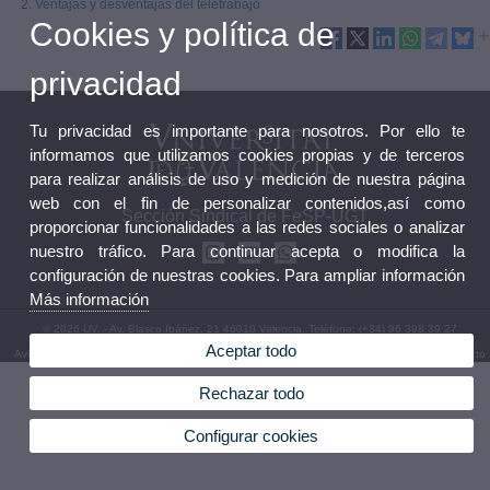
2.
Ventajas y desventajas del teletrabajo
Cookies y política de
privacidad
Tu privacidad es importante para nosotros. Por ello te
informamos que utilizamos cookies propias y de terceros
para realizar análisis de uso y medición de nuestra página
web con el fin de personalizar contenidos,así como
Sección Sindical de FeSP-UGT
proporcionar funcionalidades a las redes sociales o analizar
nuestro tráfico. Para continuar acepta o modifica la
configuración de nuestras cookies. Para ampliar información
Más información
© 2026 UV. - Av. Blasco Ibáñez, 21 46010 Valencia. Teléfono: (+34) 96 398 39 27
Aceptar todo
Aviso legal
|
Accesibilidad
|
Política privacidad
|
Cookies
|
Transparencia
|
Buzón de Contacto
Rechazar todo
Configurar cookies