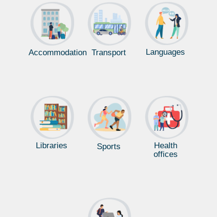
Óptica Geométrica. Leyes de la Reflexión y la
Refracción
Languages
Accommodation
Transport
Libraries
Health
Sports
offices