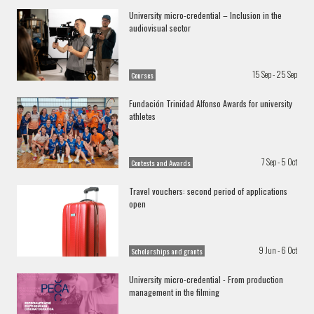
University micro-credential – Inclusion in the
audiovisual sector
15 Sep - 25 Sep
Courses
Fundación Trinidad Alfonso Awards for university
athletes
7 Sep - 5 Oct
Contests and Awards
Travel vouchers: second period of applications
open
9 Jun - 6 Oct
Scholarships and grants
University micro-credential - From production
management in the filming