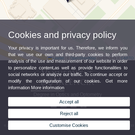
Cookies and privacy policy
Your privacy is important for us. Therefore, we inform you
that we use our own and third-party cookies to perform
Leaflet
|
©
OpenStreetMap
contributors ©
CARTO
analysis of the use and measurement of our website in order
to personalize content,as well as provide functionalities to
social networks or analyze our traffic. To continue accept or
modify the configuration of our cookies. Get more
information
More information
Degree in Optics and Optometry
Accept all
Reject all
Customise Cookies
© 2026 UV. - Av. Vicent Andrés Estellés, 19. 46100 Burjassot. Spain. Phone: (+34) 96 354 33
07