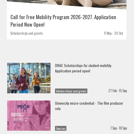
Call for Free Mobility Program 2026-2027. Application
Period Now Open!
Scholarships and grants
11 May - 30 Oct
DRAC Scholarships for student mobility.
Application period open!
27 Feb - 15 Sep
Scholarships and grants
University micro-credential - The film producer
role
7 Sep - 18 Sep
Courses