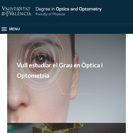
MENU
Vull estudiar el Grau en Òptica i
Optometria