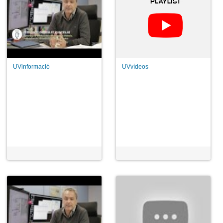
UVinformació
UVvídeos