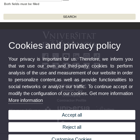
Both fields must be filled
Cookies and privacy policy
Your privacy is important for us. Therefore, we inform you
that we use our own and third-party cookies to perform
analysis of the use and measurement of our website in order
to personalize content,as well as provide functionalities to
Online Office UV
UV Bulletin Board
social networks or analyze our traffic. To continue accept or
Strategic Plan
modify the configuration of our cookies. Get more information
UVintegrity
More information
Contractor Profile
Accept all
Reject all
Customise Cookies
© 2026 UV. - Av. Blasco Ibáñez, 13. 46010 Valencia. Spain. UV phone +34 963 86 41 00