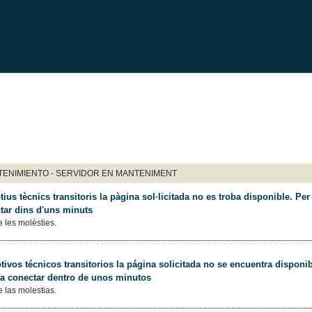
ENIMIENTO - SERVIDOR EN MANTENIMENT
ius tècnics transitoris la pàgina sol·licitada no es troba disponible. Per 
tar dins d'uns minuts
 les molèsties.
ivos técnicos transitorios la página solicitada no se encuentra disponib
 a conectar dentro de unos minutos
 las molestias.