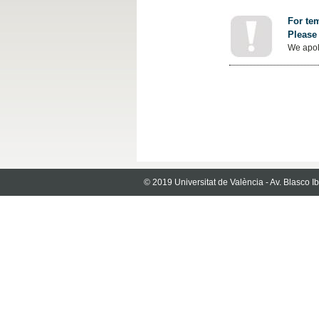
For tem
Please 
We apol
© 2019 Universitat de València - Av. Blasco 