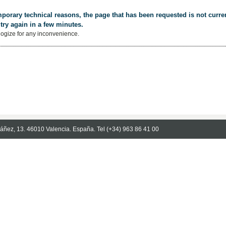
porary technical reasons, the page that has been requested is not curren
try again in a few minutes.
ogize for any inconvenience.
Ibáñez, 13. 46010 Valencia. España. Tel (+34) 963 86 41 00