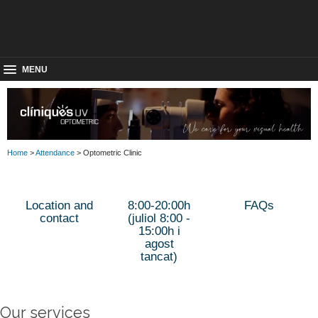
MENU
Home
>
Attendance
> Optometric Clinic
Location and
8:00-20:00h
FAQs
contact
(juliol 8:00 -
15:00h i
agost
tancat)
Our services