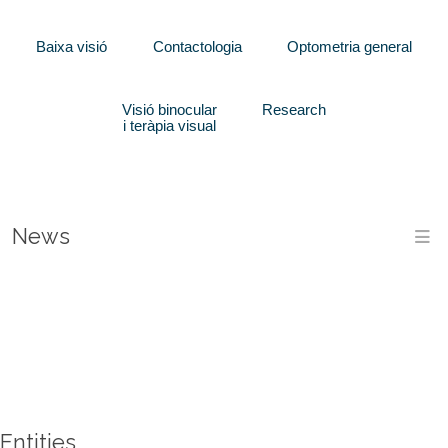
Baixa visió
Contactologia
Optometria general
Visió binocular
Research
i teràpia visual
News
M
CLINIQUESUV
ACOSTA
EL
LA
PASSAT
TROBADA
SALUT
MES
INTERNACIONAL
A
DE
ENTRE
LA
DESEMBRE
LA
CIUTADANIA
ES
UV
Entities
EN
VA