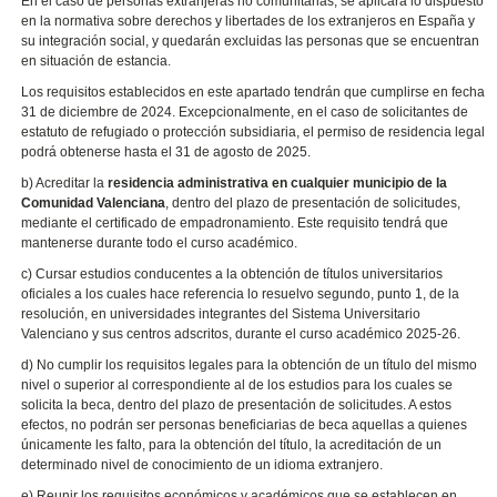
En el caso de personas extranjeras no comunitarias, se aplicará lo dispuesto
en la normativa sobre derechos y libertades de los extranjeros en España y
su integración social, y quedarán excluidas las personas que se encuentran
en situación de estancia.
Los requisitos establecidos en este apartado tendrán que cumplirse en fecha
31 de diciembre de 2024. Excepcionalmente, en el caso de solicitantes de
estatuto de refugiado o protección subsidiaria, el permiso de residencia legal
podrá obtenerse hasta el 31 de agosto de 2025.
b) Acreditar la
residencia administrativa en cualquier municipio de la
Comunidad Valenciana
, dentro del plazo de presentación de solicitudes,
mediante el certificado de empadronamiento. Este requisito tendrá que
mantenerse durante todo el curso académico.
c) Cursar estudios conducentes a la obtención de títulos universitarios
oficiales a los cuales hace referencia lo resuelvo segundo, punto 1, de la
resolución, en universidades integrantes del Sistema Universitario
Valenciano y sus centros adscritos, durante el curso académico 2025-26.
d) No cumplir los requisitos legales para la obtención de un título del mismo
nivel o superior al correspondiente al de los estudios para los cuales se
solicita la beca, dentro del plazo de presentación de solicitudes. A estos
efectos, no podrán ser personas beneficiarias de beca aquellas a quienes
únicamente les falto, para la obtención del título, la acreditación de un
determinado nivel de conocimiento de un idioma extranjero.
e) Reunir los requisitos económicos y académicos que se establecen en