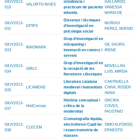
GIUV2013-
ortodòncia i
GALLARDO,
VALORTO-INVES
010
practicum de pacients
VANESSA
infantils
MARIA DE
Dissenys i tècniques
GIUV2013-
MURGUI
DITIPS
d'investigació en
031
PEREZ, SERGIO
psicologia social
Grup d'investigació en
GIUV2013-
màrqueting i
GIL SAURA,
INNOMARK
033
innovació en comerç i
IRENE
serveis
Grup d'investigació en
GIUV2013-
MOVELLAN
GIRLC
la recepció de les
034
LUIS, MIREIA
literatures clàssiques
Literatura catalana
CANTAVELLA
GIUV2013-
LICAMEHD
medieval i humanitats
CHIVA, ROSER
035
digitals
ANNA
Història conceptual i
ONCINA
GIUV2013-
HistConcep
crítica de la
COVES,
037
modernitat
FAUSTINO
Cromatografia liquida,
GIUV2013-
electroforesi Capil·lar
SIMO ALFONSO,
CLECEM
038
i espectrometria de
ERNESTO
masses