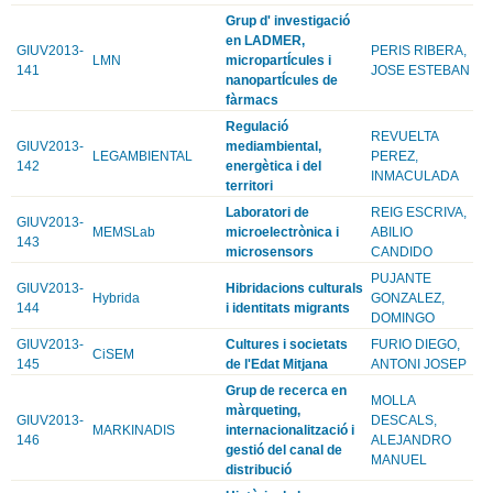
Grup d' investigació
en LADMER,
GIUV2013-
PERIS RIBERA,
LMN
micropartÍcules i
141
JOSE ESTEBAN
nanopartÍcules de
fàrmacs
Regulació
REVUELTA
GIUV2013-
mediambiental,
LEGAMBIENTAL
PEREZ,
142
energètica i del
INMACULADA
territori
Laboratori de
REIG ESCRIVA,
GIUV2013-
MEMSLab
microelectrònica i
ABILIO
143
microsensors
CANDIDO
PUJANTE
GIUV2013-
Hibridacions culturals
Hybrida
GONZALEZ,
144
i identitats migrants
DOMINGO
GIUV2013-
Cultures i societats
FURIO DIEGO,
CiSEM
145
de l'Edat Mitjana
ANTONI JOSEP
Grup de recerca en
MOLLA
màrqueting,
GIUV2013-
DESCALS,
MARKINADIS
internacionalització i
146
ALEJANDRO
gestió del canal de
MANUEL
distribució