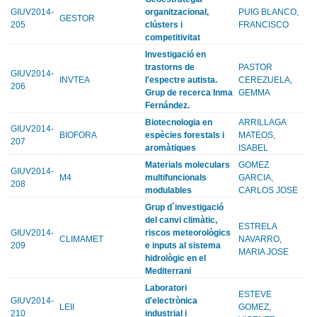
GIUV2014-
organitzacional,
PUIG BLANCO,
GESTOR
205
clústers i
FRANCISCO
competitivitat
Investigació en
trastorns de
PASTOR
GIUV2014-
INVTEA
l'espectre autista.
CEREZUELA,
206
Grup de recerca Inma
GEMMA
Fernández.
Biotecnologia en
ARRILLAGA
GIUV2014-
BIOFORA
espècies forestals i
MATEOS,
207
aromàtiques
ISABEL
Materials moleculars
GOMEZ
GIUV2014-
M4
multifuncionals
GARCIA,
208
modulables
CARLOS JOSE
Grup d´investigació
del canvi climàtic,
ESTRELA
GIUV2014-
riscos meteorològics
CLIMAMET
NAVARRO,
209
e inputs al sistema
MARIA JOSE
hidrològic en el
Mediterrani
Laboratori
ESTEVE
GIUV2014-
d'electrònica
LEII
GOMEZ,
210
industrial i