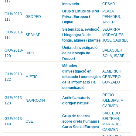
117
innovació
CESAR
Grup d'Estudi de Dret
PLAZA
GIUV2013-
GEDPED
Privat Europeu i
PENADES,
118
Digital
JAVIER
Sistemàtica, evolució
SEGARRA
GIUV2013-
SEBHAP
i biogeografia de
MORAGUES,
119
fongs, algues i plantes
JOSE GABRIEL
Unitat d'investigació
GIUV2013-
BALAGUER
UIPD
de psicologia de
120
SOLA, ISABEL
l'esport
Mètodes
d'investigació en
ALMERICH
GIUV2013-
MIETIC
educació i tecnologies
CERVERO,
122
de la informació i la
GONZALO
comunicació
RECIO
GIUV2013-
Antiinflamatoris
NAPRODIN
IGLESIAS, M
123
d'origen natural
CARMEN
SALCEDO
Grup de recerca
GIUV2013-
BELTRAN,
CSE
sobre drets humans i
148
MARIA DEL
Carta Social Europea
CARMEN