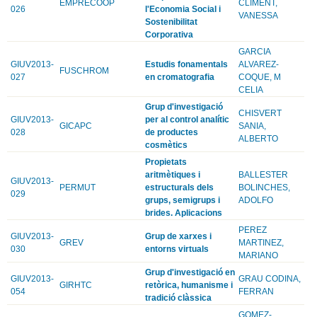
EMPRECOOP
CLIMENT,
026
l'Economia Social i
VANESSA
Sostenibilitat
Corporativa
GARCIA
GIUV2013-
Estudis fonamentals
ALVAREZ-
FUSCHROM
027
en cromatografia
COQUE, M
CELIA
Grup d'investigació
CHISVERT
GIUV2013-
per al control analític
GICAPC
SANIA,
028
de productes
ALBERTO
cosmètics
Propietats
aritmètiques i
BALLESTER
GIUV2013-
PERMUT
estructurals dels
BOLINCHES,
029
grups, semigrups i
ADOLFO
brides. Aplicacions
PEREZ
GIUV2013-
Grup de xarxes i
GREV
MARTINEZ,
030
entorns virtuals
MARIANO
Grup d'investigació en
GIUV2013-
GRAU CODINA,
GIRHTC
retòrica, humanisme i
054
FERRAN
tradició clàssica
GOMEZ-