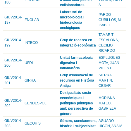
180
colisionadores
A.
Laboratori de
PARDO
GIUV2014-
microbiologia i
ENOLAB
CUBILLOS, M
197
biotecnologia
ISABEL
enològiques
TAMARIT
GIUV2014-
Grup de recerca en
ESCALONA,
INTECO
199
integració econòmica
CECILIO
RICARDO
Unitat farmacologia
ESPLUGUES
GIUV2014-
UFDI
digestiva i
MOTA, JUAN
200
inflamatòria
VICENTE
Grup d'innovació de
SIERRA
GIUV2014-
GIRHA
recursos en Història
MARTIN,
201
Antiga
CESAR
Desigualtats socio-
econòmiques i
MORIANA
GIUV2014-
GENDESPOL
polítiques públiques
MATEO,
202
amb perspectiva de
GABRIELA
gènere
GIUV2014-
Gènere, coneixement,
AGUADO
GECOHIS
203
història i subjectivitat
HIGON, ANA M