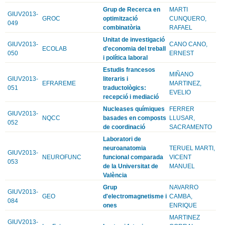
Grup de Recerca en
MARTI
GIUV2013-
GROC
optimització
CUNQUERO,
049
combinatòria
RAFAEL
Unitat de investigació
GIUV2013-
CANO CANO,
ECOLAB
d'economia del treball
050
ERNEST
i política laboral
Estudis francesos
MIÑANO
GIUV2013-
literaris i
EFRAREME
MARTINEZ,
051
traductològics:
EVELIO
recepció i mediació
Nucleases químiques
FERRER
GIUV2013-
NQCC
basades en composts
LLUSAR,
052
de coordinació
SACRAMENTO
Laboratori de
neuroanatomia
TERUEL MARTI,
GIUV2013-
NEUROFUNC
funcional comparada
VICENT
053
de la Universitat de
MANUEL
València
Grup
NAVARRO
GIUV2013-
GEO
d'electromagnetisme i
CAMBA,
084
ones
ENRIQUE
MARTINEZ
GIUV2013-