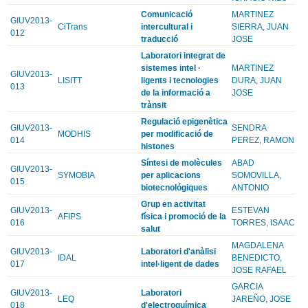
Comunicació
MARTINEZ
GIUV2013-
CiTrans
intercultural i
SIERRA, JUAN
012
traducció
JOSE
Laboratori integrat de
sistemes intel ·
MARTINEZ
GIUV2013-
LISITT
ligents i tecnologies
DURA, JUAN
013
de la informació a
JOSE
trànsit
Regulació epigenètica
GIUV2013-
SENDRA
MODHIS
per modificació de
014
PEREZ, RAMON
histones
Síntesi de molècules
ABAD
GIUV2013-
SYMOBIA
per aplicacions
SOMOVILLA,
015
biotecnológiques
ANTONIO
Grup en activitat
GIUV2013-
ESTEVAN
AFIPS
física i promoció de la
016
TORRES, ISAAC
salut
MAGDALENA
GIUV2013-
Laboratori d'anàlisi
IDAL
BENEDICTO,
017
intel·ligent de dades
JOSE RAFAEL
GARCIA
GIUV2013-
Laboratori
LEQ
JAREÑO, JOSE
018
d'electroquímica