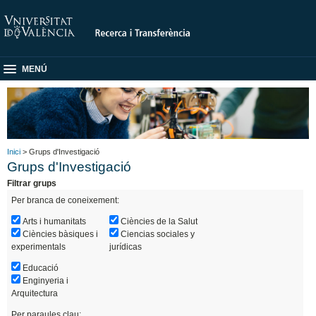
MENÚ
Inici
> Grups d'Investigació
Grups d'Investigació
Filtrar grups
Per branca de coneixement:
Arts i humanitats
Ciències de la Salut
Ciències bàsiques i
Ciencias sociales y
experimentals
jurídicas
Educació
Enginyeria i
Arquitectura
Per paraules clau: