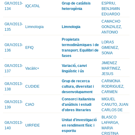
GIUV2013-
Grup de catàlisis
ESPRIU,
IQCATAL
134
heterogènia
BENJAMIN
EDUARDO
CAMACHO
GIUV2013-
Limnologia
Limnologia
GONZALEZ,
135
ANTONIO
Propietats
LORAS
GIUV2013-
termodinàmiques i de
EFIQ
GIMENEZ,
136
transport. Equilibri de
SONIA
fases
JIMENEZ
GIUV2013-
Variació, canvi
Vacàlic+
MARTINEZ,
137
lingüístic i ús
JESUS
Grup de recerca
CARMONA
GIUV2013-
CUDIDE
cultura, diversitat i
RODRIGUEZ,
138
desenvolupament
CARMEN
Consorci italianista
MIGUEL
GIUV2013-
CIAO
d'anàlisis i estudi
CANUTO, JUAN
139
d'obres literaries
CARLOS DE
BLASCO
Unitat d'investigació
GIUV2013-
LAFARGA,
UIRFIDE
en rendiment físic i
140
MARIA
esportiu
CRISTINA