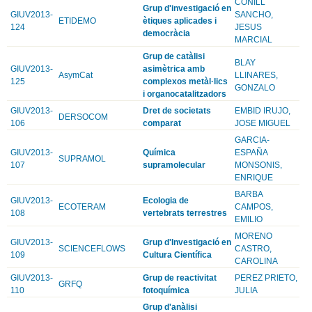
CONILL
Grup d'investigació en
GIUV2013-
SANCHO,
ETIDEMO
ètiques aplicades i
124
JESUS
democràcia
MARCIAL
Grup de catàlisi
BLAY
GIUV2013-
asimètrica amb
AsymCat
LLINARES,
125
complexos metàl·lics
GONZALO
i organocatalitzadors
GIUV2013-
Dret de societats
EMBID IRUJO,
DERSOCOM
106
comparat
JOSE MIGUEL
GARCIA-
GIUV2013-
Química
ESPAÑA
SUPRAMOL
107
supramolecular
MONSONIS,
ENRIQUE
BARBA
GIUV2013-
Ecologia de
ECOTERAM
CAMPOS,
108
vertebrats terrestres
EMILIO
MORENO
GIUV2013-
Grup d'Investigació en
SCIENCEFLOWS
CASTRO,
109
Cultura Científica
CAROLINA
GIUV2013-
Grup de reactivitat
PEREZ PRIETO,
GRFQ
110
fotoquímica
JULIA
Grup d'anàlisi