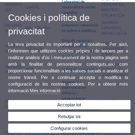
Laboratori de
GIUV2015-
FERNANDEZ-
LabNSC
neurociència social
215
MONTEJO,
cognitiva
Cookies i política de
OTILIA ALICIA
GUARDIA
GIUV2015-
Solucions i innovació
SOLINQUIANA
CIRUGEDA,
privacitat
216
en química analítica
MIGUEL DE LA
Grup de recerca i
PARRA
La teva privacitat és important per a nosaltres. Per això,
GIUV2015-
d'innovació en
SOCIAL(S)
MONSERRAT,
t'informem que utilitzem cookies pròpies i de tercers per a
217
educació geogràfica i
DAVID
històrica
realitzar anàlisis d'ús i mesurament de la nostra pàgina web
amb la finalitat de personalitzar continguts,així com
SOBRINO
GIUV2015-
UCG
Unitat de canvi global
RODRIGUEZ,
proporcionar funcionalitats a les xarxes socials o analitzar el
235
JOSE ANTONIO
nostre trànsit. Per a continuar accepta o modifica la
Avaluació i
configuració de les nostres cookies. Per a obtenir més
intervenció en
informació
Més informació
infància i
adolescència:
GIUV2015-
SAMPER
EVAIN
Variables
Acceptar tot
236
GARCIA, PAULA
psicosocioeducatives
i emocionals
Rebutjar tot
implicades en la
conducta prosocial
Configurar cookies
GIUV2015-
Neurofarmacologia de
POLACHE