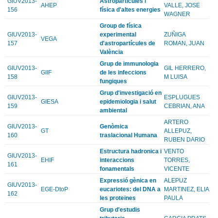
GIUV2013-
Astropartícules i
AHEP
VALLE, JOSE
156
física d'altes energies
WAGNER
Group de física
GIUV2013-
experimental
ZUÑIGA
VEGA
157
d'astropartícules de
ROMAN, JUAN
València
Grup de immunologia
GIUV2013-
GIL HERRERO,
GIIF
de les infeccions
158
M LUISA
fungiques
Grup d'investigació en
GIUV2013-
ESPLUGUES
GIESA
epidemiologia i salut
159
CEBRIAN, ANA
ambiental
ARTERO
GIUV2013-
Genòmica
GT
ALLEPUZ,
160
traslacional Humana
RUBEN DARIO
Estructura hadronica i
VENTO
GIUV2013-
EHIF
interaccions
TORRES,
161
fonamentals
VICENTE
Expressió gènica en
ALEPUZ
GIUV2013-
EGE-DtoP
eucariotes: del DNA a
MARTINEZ, ELIA
162
les proteïnes
PAULA
Grup d'estudis