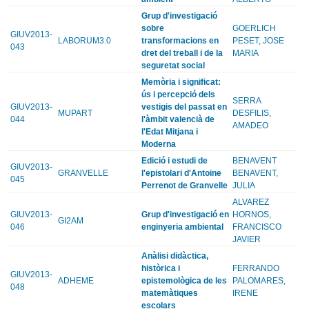
Grup d'investigació
sobre
GOERLICH
GIUV2013-
LABORUM3.0
transformacions en
PESET, JOSE
043
dret del treball i de la
MARIA
seguretat social
Memòria i significat:
ús i percepció dels
SERRA
GIUV2013-
vestigis del passat en
MUPART
DESFILIS,
044
l'àmbit valencià de
AMADEO
l'Edat Mitjana i
Moderna
Edició i estudi de
BENAVENT
GIUV2013-
GRANVELLE
l'epistolari d'Antoine
BENAVENT,
045
Perrenot de Granvelle
JULIA
ALVAREZ
GIUV2013-
Grup d'investigació en
HORNOS,
GI2AM
046
enginyeria ambiental
FRANCISCO
JAVIER
Anàlisi didàctica,
històrica i
FERRANDO
GIUV2013-
ADHEME
epistemològica de les
PALOMARES,
048
matemàtiques
IRENE
escolars