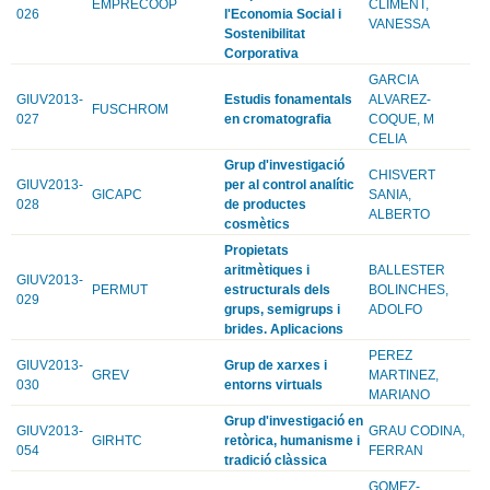
EMPRECOOP
CLIMENT,
026
l'Economia Social i
VANESSA
Sostenibilitat
Corporativa
GARCIA
GIUV2013-
Estudis fonamentals
ALVAREZ-
FUSCHROM
027
en cromatografia
COQUE, M
CELIA
Grup d'investigació
CHISVERT
GIUV2013-
per al control analític
GICAPC
SANIA,
028
de productes
ALBERTO
cosmètics
Propietats
aritmètiques i
BALLESTER
GIUV2013-
PERMUT
estructurals dels
BOLINCHES,
029
grups, semigrups i
ADOLFO
brides. Aplicacions
PEREZ
GIUV2013-
Grup de xarxes i
GREV
MARTINEZ,
030
entorns virtuals
MARIANO
Grup d'investigació en
GIUV2013-
GRAU CODINA,
GIRHTC
retòrica, humanisme i
054
FERRAN
tradició clàssica
GOMEZ-