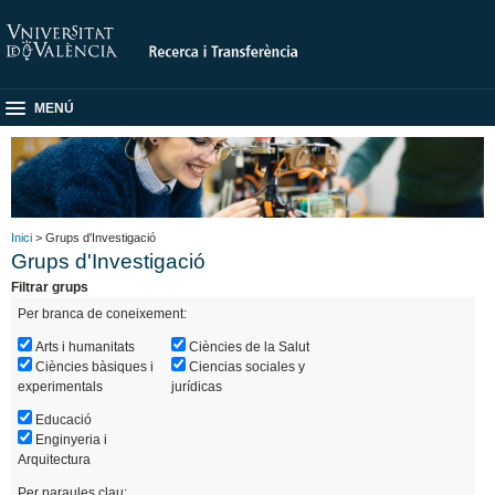
MENÚ
Inici
> Grups d'Investigació
Grups d'Investigació
Filtrar grups
Per branca de coneixement:
Arts i humanitats
Ciències de la Salut
Ciències bàsiques i
Ciencias sociales y
experimentals
jurídicas
Educació
Enginyeria i
Arquitectura
Per paraules clau: