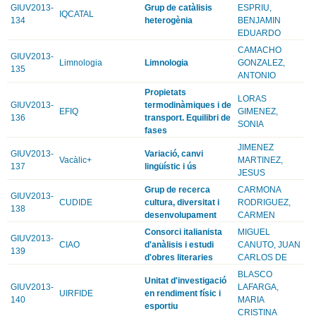
GIUV2013-
Grup de catàlisis
ESPRIU,
IQCATAL
134
heterogènia
BENJAMIN
EDUARDO
CAMACHO
GIUV2013-
Limnologia
Limnologia
GONZALEZ,
135
ANTONIO
Propietats
LORAS
GIUV2013-
termodinàmiques i de
EFIQ
GIMENEZ,
136
transport. Equilibri de
SONIA
fases
JIMENEZ
GIUV2013-
Variació, canvi
Vacàlic+
MARTINEZ,
137
lingüístic i ús
JESUS
Grup de recerca
CARMONA
GIUV2013-
CUDIDE
cultura, diversitat i
RODRIGUEZ,
138
desenvolupament
CARMEN
Consorci italianista
MIGUEL
GIUV2013-
CIAO
d'anàlisis i estudi
CANUTO, JUAN
139
d'obres literaries
CARLOS DE
BLASCO
Unitat d'investigació
GIUV2013-
LAFARGA,
UIRFIDE
en rendiment físic i
140
MARIA
esportiu
CRISTINA