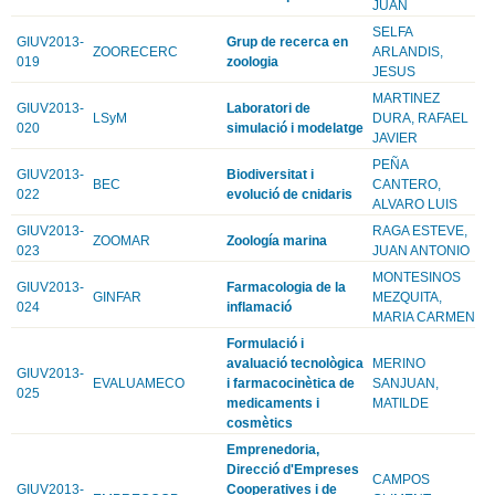
JUAN
SELFA
GIUV2013-
Grup de recerca en
ZOORECERC
ARLANDIS,
019
zoologia
JESUS
MARTINEZ
GIUV2013-
Laboratori de
LSyM
DURA, RAFAEL
020
simulació i modelatge
JAVIER
PEÑA
GIUV2013-
Biodiversitat i
BEC
CANTERO,
022
evolució de cnidaris
ALVARO LUIS
GIUV2013-
RAGA ESTEVE,
ZOOMAR
Zoología marina
023
JUAN ANTONIO
MONTESINOS
GIUV2013-
Farmacologia de la
GINFAR
MEZQUITA,
024
inflamació
MARIA CARMEN
Formulació i
avaluació tecnològica
MERINO
GIUV2013-
EVALUAMECO
i farmacocinètica de
SANJUAN,
025
medicaments i
MATILDE
cosmètics
Emprenedoria,
Direcció d'Empreses
CAMPOS
GIUV2013-
Cooperatives i de