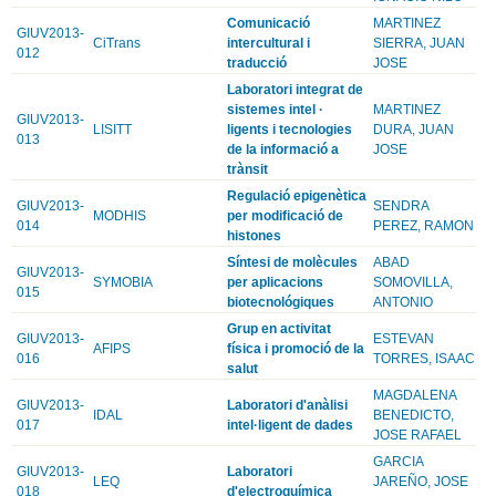
Comunicació
MARTINEZ
GIUV2013-
CiTrans
intercultural i
SIERRA, JUAN
012
traducció
JOSE
Laboratori integrat de
sistemes intel ·
MARTINEZ
GIUV2013-
LISITT
ligents i tecnologies
DURA, JUAN
013
de la informació a
JOSE
trànsit
Regulació epigenètica
GIUV2013-
SENDRA
MODHIS
per modificació de
014
PEREZ, RAMON
histones
Síntesi de molècules
ABAD
GIUV2013-
SYMOBIA
per aplicacions
SOMOVILLA,
015
biotecnológiques
ANTONIO
Grup en activitat
GIUV2013-
ESTEVAN
AFIPS
física i promoció de la
016
TORRES, ISAAC
salut
MAGDALENA
GIUV2013-
Laboratori d'anàlisi
IDAL
BENEDICTO,
017
intel·ligent de dades
JOSE RAFAEL
GARCIA
GIUV2013-
Laboratori
LEQ
JAREÑO, JOSE
018
d'electroquímica