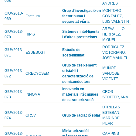
068
ANDRES
Grup d'investigació en
MONTORO
GIUV2013-
Facthum
factor humà i
GONZALEZ,
069
seguretat viària
LUIS VALENTIN
AREVALILLO
GIUV2013-
Sistemes intel·ligents
HiPIS
HERRAEZ,
070
i d'altes prestacions
MIGUEL
RODRIGUEZ
GIUV2013-
Estudis de
ESDESOST
VICTORIANO,
071
sostenibilitat
JOSE MANUEL
Grup de creixement
MUÑOZ
GIUV2013-
cristal·lí i
CRECYCSEM
SANJOSE,
072
caracterització de
VICENTE
semiconductors
Innovació en
GIUV2013-
CROS
INNOMAT
materials i técniques
073
STOTTER, ANA
de caracterització
UTRILLAS
GIUV2013-
ESTEBAN,
GRSV
Grup de radiació solar
074
MARIA DEL
PILAR
Miniaturització i
GIUV2013-
CAMPINS