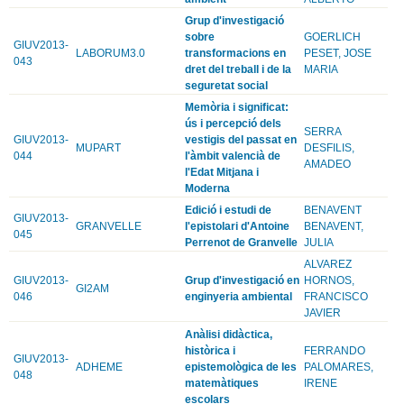
Grup d'investigació
sobre
GOERLICH
GIUV2013-
LABORUM3.0
transformacions en
PESET, JOSE
043
dret del treball i de la
MARIA
seguretat social
Memòria i significat:
ús i percepció dels
SERRA
GIUV2013-
vestigis del passat en
MUPART
DESFILIS,
044
l'àmbit valencià de
AMADEO
l'Edat Mitjana i
Moderna
Edició i estudi de
BENAVENT
GIUV2013-
GRANVELLE
l'epistolari d'Antoine
BENAVENT,
045
Perrenot de Granvelle
JULIA
ALVAREZ
GIUV2013-
Grup d'investigació en
HORNOS,
GI2AM
046
enginyeria ambiental
FRANCISCO
JAVIER
Anàlisi didàctica,
històrica i
FERRANDO
GIUV2013-
ADHEME
epistemològica de les
PALOMARES,
048
matemàtiques
IRENE
escolars