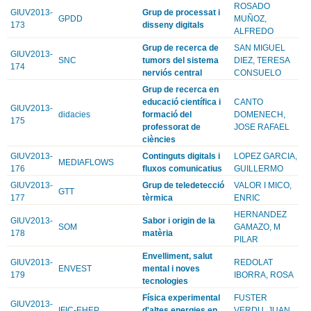
ROSADO
GIUV2013-
Grup de processat i
GPDD
MUÑOZ,
173
disseny digitals
ALFREDO
Grup de recerca de
SAN MIGUEL
GIUV2013-
SNC
tumors del sistema
DIEZ, TERESA
174
nerviós central
CONSUELO
Grup de recerca en
educació científica i
CANTO
GIUV2013-
didacies
formació del
DOMENECH,
175
professorat de
JOSE RAFAEL
ciències
GIUV2013-
Continguts digitals i
LOPEZ GARCIA,
MEDIAFLOWS
176
fluxos comunicatius
GUILLERMO
GIUV2013-
Grup de teledetecció
VALOR I MICO,
GTT
177
tèrmica
ENRIC
HERNANDEZ
GIUV2013-
Sabor i origin de la
SOM
GAMAZO, M
178
matèria
PILAR
Envelliment, salut
GIUV2013-
REDOLAT
ENVEST
mental i noves
179
IBORRA, ROSA
tecnologies
Física experimental
FUSTER
GIUV2013-
IFIC-EHEP
d'altes energies en
VERDU, JUAN