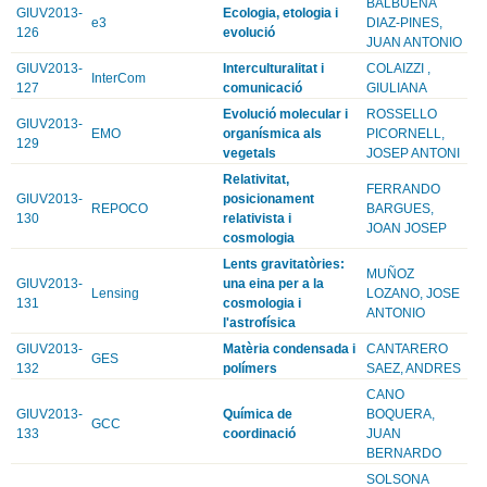
BALBUENA
GIUV2013-
Ecologia, etologia i
e3
DIAZ-PINES,
126
evolució
JUAN ANTONIO
GIUV2013-
Interculturalitat i
COLAIZZI ,
InterCom
127
comunicació
GIULIANA
Evolució molecular i
ROSSELLO
GIUV2013-
EMO
organísmica als
PICORNELL,
129
vegetals
JOSEP ANTONI
Relativitat,
FERRANDO
GIUV2013-
posicionament
REPOCO
BARGUES,
130
relativista i
JOAN JOSEP
cosmologia
Lents gravitatòries:
MUÑOZ
GIUV2013-
una eina per a la
Lensing
LOZANO, JOSE
131
cosmologia i
ANTONIO
l'astrofísica
GIUV2013-
Matèria condensada i
CANTARERO
GES
132
polímers
SAEZ, ANDRES
CANO
GIUV2013-
Química de
BOQUERA,
GCC
133
coordinació
JUAN
BERNARDO
SOLSONA