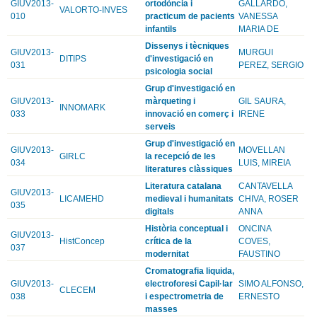
GIUV2013-
ortodòncia i
GALLARDO,
VALORTO-INVES
010
practicum de pacients
VANESSA
infantils
MARIA DE
Dissenys i tècniques
GIUV2013-
MURGUI
DITIPS
d'investigació en
031
PEREZ, SERGIO
psicologia social
Grup d'investigació en
GIUV2013-
màrqueting i
GIL SAURA,
INNOMARK
033
innovació en comerç i
IRENE
serveis
Grup d'investigació en
GIUV2013-
MOVELLAN
GIRLC
la recepció de les
034
LUIS, MIREIA
literatures clàssiques
Literatura catalana
CANTAVELLA
GIUV2013-
LICAMEHD
medieval i humanitats
CHIVA, ROSER
035
digitals
ANNA
Història conceptual i
ONCINA
GIUV2013-
HistConcep
crítica de la
COVES,
037
modernitat
FAUSTINO
Cromatografia liquida,
GIUV2013-
electroforesi Capil·lar
SIMO ALFONSO,
CLECEM
038
i espectrometria de
ERNESTO
masses