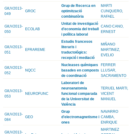
Grup de Recerca en
MARTI
GIUV2013-
GROC
optimització
CUNQUERO,
049
combinatòria
RAFAEL
Unitat de investigació
GIUV2013-
CANO CANO,
ECOLAB
d'economia del treball
050
ERNEST
i política laboral
Estudis francesos
MIÑANO
GIUV2013-
literaris i
EFRAREME
MARTINEZ,
051
traductològics:
EVELIO
recepció i mediació
Nucleases químiques
FERRER
GIUV2013-
NQCC
basades en composts
LLUSAR,
052
de coordinació
SACRAMENTO
Laboratori de
neuroanatomia
TERUEL MARTI,
GIUV2013-
NEUROFUNC
funcional comparada
VICENT
053
de la Universitat de
MANUEL
València
Grup
NAVARRO
GIUV2013-
GEO
d'electromagnetisme i
CAMBA,
084
ones
ENRIQUE
MARTINEZ
GIUV2013-