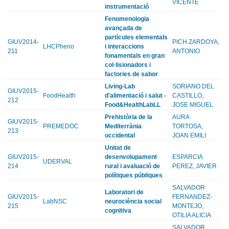
VICENTE
instrumentació
Fenomenologia
avançada de
partícules elementals
GIUV2014-
PICH ZARDOYA,
LHCPheno
i interaccions
211
ANTONIO
fonamentals en gran
col·lisionadors i
factories de sabor
Living-Lab
SORIANO DEL
GIUV2015-
FoodHealth
d'alimentació i salut -
CASTILLO,
212
Food&HealthLabLL
JOSE MIGUEL
Prehistòria de la
AURA
GIUV2015-
PREMEDOC
Mediterrània
TORTOSA,
213
occidental
JOAN EMILI
Unitat de
GIUV2015-
desenvolupament
ESPARCIA
UDERVAL
214
rural i avaluació de
PEREZ, JAVIER
polítiques públiques
SALVADOR
Laboratori de
GIUV2015-
FERNANDEZ-
LabNSC
neurociència social
215
MONTEJO,
cognitiva
OTILIA ALICIA
SALVADOR