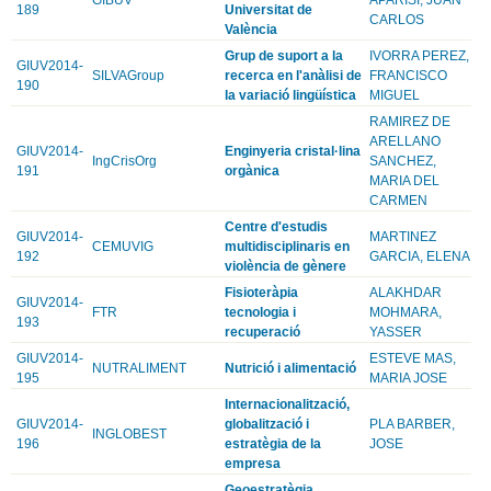
189
Universitat de
CARLOS
València
Grup de suport a la
IVORRA PEREZ,
GIUV2014-
SILVAGroup
recerca en l'anàlisi de
FRANCISCO
190
la variació lingüística
MIGUEL
RAMIREZ DE
ARELLANO
GIUV2014-
Enginyeria cristal·lina
IngCrisOrg
SANCHEZ,
191
orgànica
MARIA DEL
CARMEN
Centre d'estudis
GIUV2014-
MARTINEZ
CEMUVIG
multidisciplinaris en
192
GARCIA, ELENA
violència de gènere
Fisioteràpia
ALAKHDAR
GIUV2014-
FTR
tecnologia i
MOHMARA,
193
recuperació
YASSER
GIUV2014-
ESTEVE MAS,
NUTRALIMENT
Nutrició i alimentació
195
MARIA JOSE
Internacionalització,
GIUV2014-
globalització i
PLA BARBER,
INGLOBEST
196
estratègia de la
JOSE
empresa
Geoestratègia