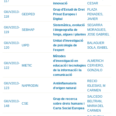
117
innovació
CESAR
Grup d'Estudi de Dret
PLAZA
GIUV2013-
GEDPED
Privat Europeu i
PENADES,
118
Digital
JAVIER
Sistemàtica, evolució
SEGARRA
GIUV2013-
SEBHAP
i biogeografia de
MORAGUES,
119
fongs, algues i plantes
JOSE GABRIEL
Unitat d'investigació
GIUV2013-
BALAGUER
UIPD
de psicologia de
120
SOLA, ISABEL
l'esport
Mètodes
d'investigació en
ALMERICH
GIUV2013-
MIETIC
educació i tecnologies
CERVERO,
122
de la informació i la
GONZALO
comunicació
RECIO
GIUV2013-
Antiinflamatoris
NAPRODIN
IGLESIAS, M
123
d'origen natural
CARMEN
SALCEDO
Grup de recerca
GIUV2013-
BELTRAN,
CSE
sobre drets humans i
148
MARIA DEL
Carta Social Europea
CARMEN