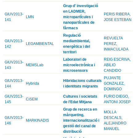
Grup d' investigació
en LADMER,
GIUV2013-
PERIS RIBERA,
LMN
micropartÍcules i
141
JOSE ESTEBAN
nanopartÍcules de
fàrmacs
Regulació
REVUELTA
GIUV2013-
mediambiental,
LEGAMBIENTAL
PEREZ,
142
energètica i del
INMACULADA
territori
Laboratori de
REIG ESCRIVA,
GIUV2013-
MEMSLab
microelectrònica i
ABILIO
143
microsensors
CANDIDO
PUJANTE
GIUV2013-
Hibridacions culturals
Hybrida
GONZALEZ,
144
i identitats migrants
DOMINGO
GIUV2013-
Cultures i societats
FURIO DIEGO,
CiSEM
145
de l'Edat Mitjana
ANTONI JOSEP
Grup de recerca en
MOLLA
màrqueting,
GIUV2013-
DESCALS,
MARKINADIS
internacionalització i
146
ALEJANDRO
gestió del canal de
MANUEL
distribució