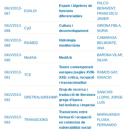
FALCO
Espais i álgebres de
GIUV2013-
BENAVENT,
ESALDI
funcions
087
FRANCISCO
diferenciables
JAVIER
GIUV2013-
Cultura i
GIRONA FIBLA,
CyD
088
desenvolupament
NURIA
CAMARASA
GIUV2013-
Hidrologia
RIUMED
BELMONTE,
089
mediterrània
ANA
GIUV2013-
BARONA VILAR,
MedArb
MedArb
090
SILVIA
Teatre contemporani
GIUV2013-
europeu (segles XVIII-
RAMOS GAY,
TCE
091
XXI): critica, recepció
IGNACIO
i trasnacionalitat
Grup de recerca i
SANCHIS
GIUV2013-
traducció de literatura
GRETRALIGREHIMP
LLOPIS, JORGE
092
grega d'època
LUIS
hel·lenística i imperial
Transicions entre
MARHUENDA
GIUV2013-
formació i ocupació
TRANSICIONS
FLUIXA,
093
en contextos de
FERNANDO
vulnerabilitat social