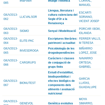
ImaFoton
Imatge i fotonica
CORRAL,
085
MANUEL
Llengua, literatura i
ESCARTI
GIUV2013-
cultura valenciana del
LLICVALSOR
SORIANO,
062
Segle d'Or a la
VICENT JOSEP
Renaixença
GIUV2013-
PORCAR I BOIX,
SIGMO
Senyal i Modelització
063
IOLANDA
GIUV2013-
Escriptures literàries:
FERRER VALLS,
ELITE-PAC
064
patrimoni i actualitat
M TERESA
GIUV2013-
Psicobiología de les
MIÑARRO
INVESDROGA
065
drogodependències
LOPEZ, JOSE
Caràcters i classes
NAVARRO
GIUV2013-
CARGRUPS
de conjugació de
ORTEGA,
066
grups finits
GABRIEL
Estudi d'estabilitat,
biodisponibilitat i
GARCIA
GIUV2013-
efectes biològics de
BIONUTEST
LLATAS,
067
components dels
GUADALUPE
aliments i avaluació
nutricional
MOYA
GIUV2013-
GENEVOL
Genètica evolutiva
SIMARRO,