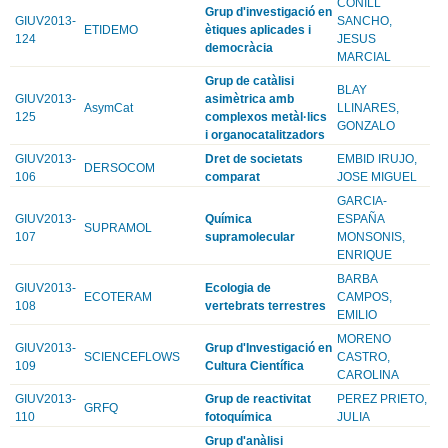
CONILL
Grup d'investigació en
GIUV2013-
SANCHO,
ETIDEMO
ètiques aplicades i
124
JESUS
democràcia
MARCIAL
Grup de catàlisi
BLAY
GIUV2013-
asimètrica amb
AsymCat
LLINARES,
125
complexos metàl·lics
GONZALO
i organocatalitzadors
GIUV2013-
Dret de societats
EMBID IRUJO,
DERSOCOM
106
comparat
JOSE MIGUEL
GARCIA-
GIUV2013-
Química
ESPAÑA
SUPRAMOL
107
supramolecular
MONSONIS,
ENRIQUE
BARBA
GIUV2013-
Ecologia de
ECOTERAM
CAMPOS,
108
vertebrats terrestres
EMILIO
MORENO
GIUV2013-
Grup d'Investigació en
SCIENCEFLOWS
CASTRO,
109
Cultura Científica
CAROLINA
GIUV2013-
Grup de reactivitat
PEREZ PRIETO,
GRFQ
110
fotoquímica
JULIA
Grup d'anàlisi