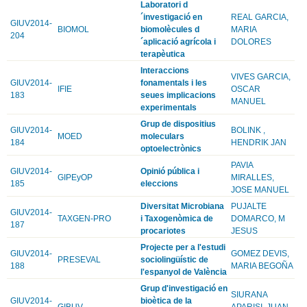
Laboratori d
´investigació en
REAL GARCIA,
GIUV2014-
BIOMOL
biomolècules d
MARIA
204
´aplicació agrícola i
DOLORES
terapèutica
Interaccions
VIVES GARCIA,
GIUV2014-
fonamentals i les
IFIE
OSCAR
183
seues implicacions
MANUEL
experimentals
Grup de dispositius
GIUV2014-
BOLINK ,
MOED
moleculars
184
HENDRIK JAN
optoelectrònics
PAVIA
GIUV2014-
Opinió pública i
GIPEyOP
MIRALLES,
185
eleccions
JOSE MANUEL
Diversitat Microbiana
PUJALTE
GIUV2014-
TAXGEN-PRO
i Taxogenòmica de
DOMARCO, M
187
procariotes
JESUS
Projecte per a l'estudi
GIUV2014-
GOMEZ DEVIS,
PRESEVAL
sociolingüístic de
188
MARIA BEGOÑA
l'espanyol de València
Grup d'investigació en
SIURANA
GIUV2014-
bioètica de la
GIBUV
APARISI, JUAN