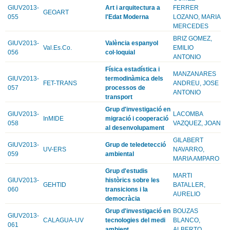
GIUV2013-
Art i arquitectura a
FERRER
GEOART
055
l'Edat Moderna
LOZANO, MARIA
MERCEDES
BRIZ GOMEZ,
GIUV2013-
València espanyol
Val.Es.Co.
EMILIO
056
col·loquial
ANTONIO
Física estadística i
MANZANARES
GIUV2013-
termodinàmica dels
FET-TRANS
ANDREU, JOSE
057
processos de
ANTONIO
transport
Grup d'investigació en
GIUV2013-
LACOMBA
InMIDE
migració i cooperació
058
VAZQUEZ, JOAN
al desenvolupament
GILABERT
GIUV2013-
Grup de teledetecció
UV-ERS
NAVARRO,
059
ambiental
MARIA AMPARO
Grup d'estudis
MARTI
GIUV2013-
històrics sobre les
GEHTID
BATALLER,
060
transicions i la
AURELIO
democràcia
Grup d'investigació en
BOUZAS
GIUV2013-
CALAGUA-UV
tecnologies del medi
BLANCO,
061
ambient
ALBERTO