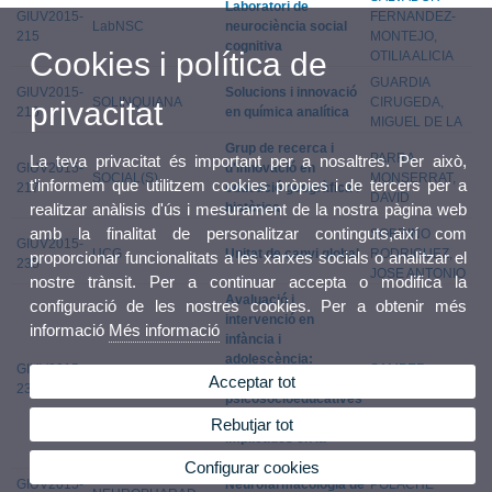
Laboratori de
GIUV2015-
FERNANDEZ-
LabNSC
neurociència social
215
MONTEJO,
cognitiva
Cookies i política de
OTILIA ALICIA
GUARDIA
GIUV2015-
Solucions i innovació
SOLINQUIANA
CIRUGEDA,
privacitat
216
en química analítica
MIGUEL DE LA
Grup de recerca i
PARRA
La teva privacitat és important per a nosaltres. Per això,
GIUV2015-
d'innovació en
SOCIAL(S)
MONSERRAT,
t'informem que utilitzem cookies pròpies i de tercers per a
217
educació geogràfica i
DAVID
històrica
realitzar anàlisis d'ús i mesurament de la nostra pàgina web
amb la finalitat de personalitzar continguts,així com
SOBRINO
GIUV2015-
UCG
Unitat de canvi global
RODRIGUEZ,
proporcionar funcionalitats a les xarxes socials o analitzar el
235
JOSE ANTONIO
nostre trànsit. Per a continuar accepta o modifica la
Avaluació i
configuració de les nostres cookies. Per a obtenir més
intervenció en
informació
Més informació
infància i
adolescència:
GIUV2015-
SAMPER
EVAIN
Variables
Acceptar tot
236
GARCIA, PAULA
psicosocioeducatives
i emocionals
Rebutjar tot
implicades en la
conducta prosocial
Configurar cookies
GIUV2015-
Neurofarmacologia de
POLACHE