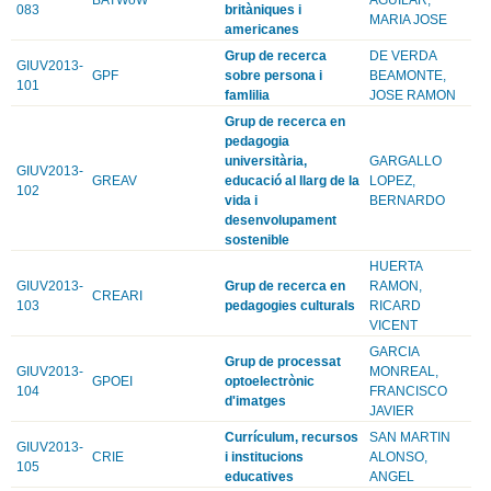
083
britàniques i
MARIA JOSE
americanes
Grup de recerca
DE VERDA
GIUV2013-
GPF
sobre persona i
BEAMONTE,
101
famlilia
JOSE RAMON
Grup de recerca en
pedagogia
universitària,
GARGALLO
GIUV2013-
GREAV
educació al llarg de la
LOPEZ,
102
vida i
BERNARDO
desenvolupament
sostenible
HUERTA
GIUV2013-
Grup de recerca en
RAMON,
CREARI
103
pedagogies culturals
RICARD
VICENT
GARCIA
Grup de processat
GIUV2013-
MONREAL,
GPOEI
optoelectrònic
104
FRANCISCO
d'imatges
JAVIER
Currículum, recursos
SAN MARTIN
GIUV2013-
CRIE
i institucions
ALONSO,
105
educatives
ANGEL