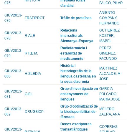
MINTOTA
mètodes totals
075
FALCO, PILAR
d'anàlisi
ANIENTO
GIUV2013-
TRAFIPROT
Tràfic de proteïnes
COMPANY,
076
FERNANDO
Relacions
GUTIERREZ
GIUV2013-
RIALE
interculturals
KOSTER,
078
Alemanya-Espanya
ISABEL
Radiofarmàcia i
PEREZ
GIUV2013-
R.F.E.M.
estabilitat de
GIMENEZ,
079
medicaments
FACUNDO
Història i
MARTINEZ
GIUV2013-
historiografia de la
HISLEDIA
ALCALDE, M
080
llengua castellana en
JOSE
la seua diacronia
Grup d'investigació en
GARCIA
GIUV2013-
GIEL
ensenyament de
FOLGADO,
081
llengües
MARIA JOSE
Grup d'optimització de
GIUV2013-
MELERO
DRUGBIOP
la biodisponibilitat de
082
ZAERA, ANA
fàrmacs
Dones escriptores
COPERIAS
GIUV2013-
transatlàntiques
BATWoW
AGUILAR,