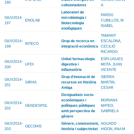
180
colisionadores
A.
Laboratori de
PARDO
GIUV2014-
microbiologia i
ENOLAB
CUBILLOS, M
197
biotecnologia
ISABEL
enològiques
TAMARIT
GIUV2014-
Grup de recerca en
ESCALONA,
INTECO
199
integració econòmica
CECILIO
RICARDO
Unitat farmacologia
ESPLUGUES
GIUV2014-
UFDI
digestiva i
MOTA, JUAN
200
inflamatòria
VICENTE
Grup d'innovació de
SIERRA
GIUV2014-
GIRHA
recursos en Història
MARTIN,
201
Antiga
CESAR
Desigualtats socio-
econòmiques i
MORIANA
GIUV2014-
GENDESPOL
polítiques públiques
MATEO,
202
amb perspectiva de
GABRIELA
gènere
GIUV2014-
Gènere, coneixement,
AGUADO
GECOHIS
203
història i subjectivitat
HIGON, ANA M