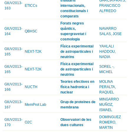
tributaris
GARCIA PRATS,
GIUV2013-
ETICCs
internacionals,
FRANCISCO
163
constitucionals i
ALFREDO
comparats
Forats negres
GIUV2013-
quàntics,
NAVARRO
QBHSC
164
supergravetat i
SALAS, JOSE
cosmologia
Física experimental
YAHLALI
GIUV2013-
NEXT-T2K
de astroparticules i
HADDOU,
165
neutrins
NADIA
Física experimental
GIUV2013-
SOREL -,
NEXT-T2K
de astroparticules i
165
MICHEL
neutrins
Teories efectives en
MOLINA
GIUV2013-
NUCTH
física hadronica i
PERALTA,
166
nuclear
RAQUEL
MINGARRO
GIUV2013-
Grup de proteïnes de
MemProt Lab
MUÑOZ,
167
membrana
ISMAEL
DOMINGUEZ
GIUV2013-
Observatori de les
O2C
ROMERO,
170
dues cultures
MARTIN