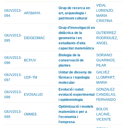
VIDAL
Grup de recerca en
GIUV2013-
LORENZO,
ARSMAYA
art, arqueologia i
094
MARIA
patrimoni cultural
CRISTINA
Grup d'investigació en
didàctica de la
GUTIERREZ
GIUV2013-
DIDGEOMAC
geometria i en
RODRIGUEZ,
095
estudiants d'alta
ANGEL
capacitat matemàtica
Biologia de la
SORIANO
GIUV2013-
BCPUV
conservació de
GUARINOS,
096
plantes
PILAR
Unitat de disseny de
GALVEZ
GIUV2013-
UDF-TM
fàrmacs i topologia
LLOMPART,
097
molecular
MARIA
Evolució i salut:
GONZALEZ
GIUV2013-
EVOSALUD
evolució experimental
CANDELAS,
098
i epidemiologia
FERNANDO
Optimització i models
BOLOS
GIUV2013-
matemàtics per a
OMMEE
LACAVE,
099
l'economia i
VICENTE
l'empresa