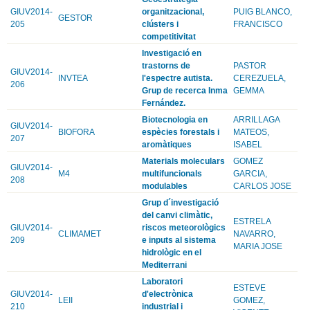
GIUV2014-
organitzacional,
PUIG BLANCO,
GESTOR
205
clústers i
FRANCISCO
competitivitat
Investigació en
trastorns de
PASTOR
GIUV2014-
INVTEA
l'espectre autista.
CEREZUELA,
206
Grup de recerca Inma
GEMMA
Fernández.
Biotecnologia en
ARRILLAGA
GIUV2014-
BIOFORA
espècies forestals i
MATEOS,
207
aromàtiques
ISABEL
Materials moleculars
GOMEZ
GIUV2014-
M4
multifuncionals
GARCIA,
208
modulables
CARLOS JOSE
Grup d´investigació
del canvi climàtic,
ESTRELA
GIUV2014-
riscos meteorològics
CLIMAMET
NAVARRO,
209
e inputs al sistema
MARIA JOSE
hidrològic en el
Mediterrani
Laboratori
ESTEVE
GIUV2014-
d'electrònica
LEII
GOMEZ,
210
industrial i