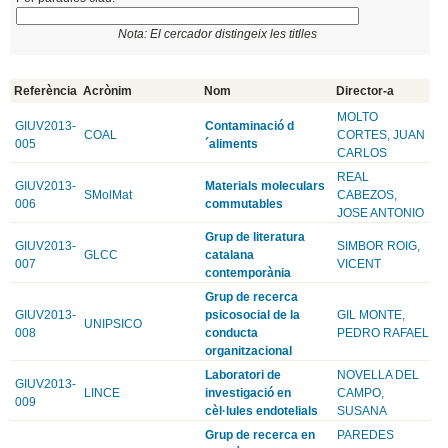
Nota: El cercador distingeix les titlles
Referència
Acrònim
Nom
Director-a
MOLTO
GIUV2013-
Contaminació d
COAL
CORTES, JUAN
005
´aliments
CARLOS
REAL
GIUV2013-
Materials moleculars
SMolMat
CABEZOS,
006
commutables
JOSE ANTONIO
Grup de literatura
GIUV2013-
SIMBOR ROIG,
GLCC
catalana
007
VICENT
contemporània
Grup de recerca
GIUV2013-
psicosocial de la
GIL MONTE,
UNIPSICO
008
conducta
PEDRO RAFAEL
organitzacional
Laboratori de
NOVELLA DEL
GIUV2013-
LINCE
investigació en
CAMPO,
009
cèl·lules endotelials
SUSANA
Grup de recerca en
PAREDES