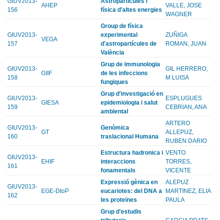
GIUV2013-
Astropartícules i
AHEP
VALLE, JOSE
156
física d'altes energies
WAGNER
Group de física
GIUV2013-
experimental
ZUÑIGA
VEGA
157
d'astropartícules de
ROMAN, JUAN
València
Grup de immunologia
GIUV2013-
GIL HERRERO,
GIIF
de les infeccions
158
M LUISA
fungiques
Grup d'investigació en
GIUV2013-
ESPLUGUES
GIESA
epidemiologia i salut
159
CEBRIAN, ANA
ambiental
ARTERO
GIUV2013-
Genòmica
GT
ALLEPUZ,
160
traslacional Humana
RUBEN DARIO
Estructura hadronica i
VENTO
GIUV2013-
EHIF
interaccions
TORRES,
161
fonamentals
VICENTE
Expressió gènica en
ALEPUZ
GIUV2013-
EGE-DtoP
eucariotes: del DNA a
MARTINEZ, ELIA
162
les proteïnes
PAULA
Grup d'estudis