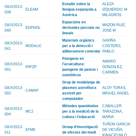
Estudis sobre la
ALEZA
GIUV2013-
ELEAM
llengua espanyola a
IZQUIERDO, M
039
Amèrica
MILAGROS
Equacions en
GIUV2013-
MAZON RUIZ,
EDPNOL
derivades parcials no
040
JOSE M
lineals
Materials orgànics
GAVIÑA
GIUV2013-
MODeLiC
per a la detecció i
COSTERO,
041
alliberament controlat
PABLO
Patogens en
AMARO
GIUV2013-
l'acuicultura:
PAFZP
GONZALEZ,
001
patogens de peixos i
CARMEN
zoonòticos
Grup de modelatge de
GIUV2013-
plasmes astrofísics
ALOY TORAS,
CAMAP
002
assistit per
MIGUEL ANGEL
computador
Mètodes quantitatius
CABALLER
GIUV2013-
MC2
per a la medició de la
TARAZONA,
004
cultura i l'educació
MARIA
TUÑON GARCIA
GIUV2013-
Group d'investigació
EFME
DE VICUÑA,
011
de efectes del medi
IGNACIO NILO