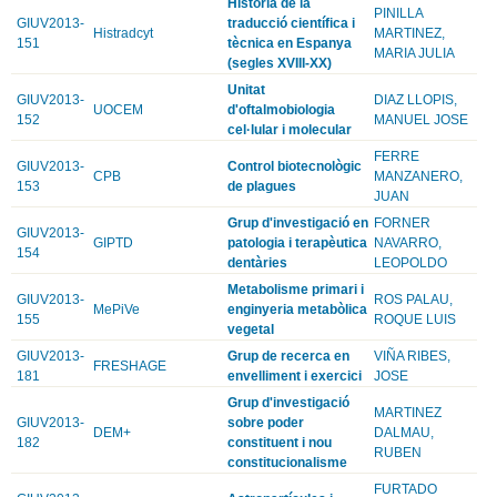
Història de la
PINILLA
GIUV2013-
traducció científica i
Histradcyt
MARTINEZ,
151
tècnica en Espanya
MARIA JULIA
(segles XVIII-XX)
Unitat
GIUV2013-
DIAZ LLOPIS,
UOCEM
d'oftalmobiologia
152
MANUEL JOSE
cel·lular i molecular
FERRE
GIUV2013-
Control biotecnològic
CPB
MANZANERO,
153
de plagues
JUAN
Grup d'investigació en
FORNER
GIUV2013-
GIPTD
patologia i terapèutica
NAVARRO,
154
dentàries
LEOPOLDO
Metabolisme primari i
GIUV2013-
ROS PALAU,
MePiVe
enginyeria metabòlica
155
ROQUE LUIS
vegetal
GIUV2013-
Grup de recerca en
VIÑA RIBES,
FRESHAGE
181
envelliment i exercici
JOSE
Grup d'investigació
MARTINEZ
GIUV2013-
sobre poder
DEM+
DALMAU,
182
constituent i nou
RUBEN
constitucionalisme
FURTADO