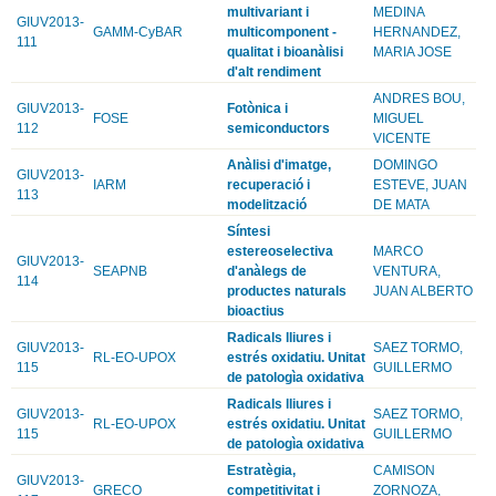
multivariant i
MEDINA
GIUV2013-
GAMM-CyBAR
multicomponent -
HERNANDEZ,
111
qualitat i bioanàlisi
MARIA JOSE
d'alt rendiment
ANDRES BOU,
GIUV2013-
Fotònica i
FOSE
MIGUEL
112
semiconductors
VICENTE
Anàlisi d'imatge,
DOMINGO
GIUV2013-
IARM
recuperació i
ESTEVE, JUAN
113
modelització
DE MATA
Síntesi
estereoselectiva
MARCO
GIUV2013-
SEAPNB
d'anàlegs de
VENTURA,
114
productes naturals
JUAN ALBERTO
bioactius
Radicals lliures i
GIUV2013-
SAEZ TORMO,
RL-EO-UPOX
estrés oxidatiu. Unitat
115
GUILLERMO
de patologìa oxidativa
Radicals lliures i
GIUV2013-
SAEZ TORMO,
RL-EO-UPOX
estrés oxidatiu. Unitat
115
GUILLERMO
de patologìa oxidativa
Estratègia,
CAMISON
GIUV2013-
GRECO
competitivitat i
ZORNOZA,