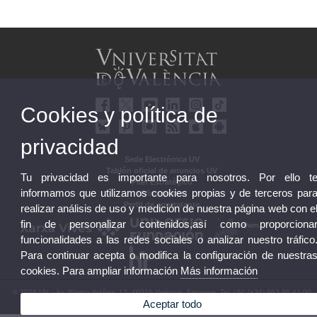
Cookies y política de
privacidad
Sede Electrónica UV
Tablón oficial de anuncios UV
Tu privacidad es importante para nosotros. Por ello t
Plan Estratégico
informamos que utilizamos cookies propias y de terceros par
UVintegridad
Perfil de contratante
realizar análisis de uso y medición de nuestra página web con e
fin de personalizar contenidos,así como proporciona
funcionalidades a las redes sociales o analizar nuestro tráfico
Para continuar acepta o modifica la configuración de nuestra
cookies. Para ampliar información
Más información
© 2026 UV. - Av. Blasco Ibáñez, 13. 46010 València. Espanya. Tel. UV: (+34) 963 86 41 00
Aceptar todo
Aviso legal
|
Accesibilidad
|
Política privacidad
|
Cookies
|
Transparencia
|
Buzón UV