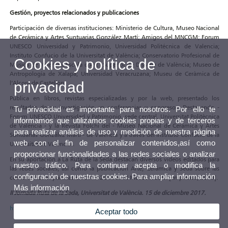
Gestión, proyectos relacionados y publicaciones
Participación de diversas instituciones: Ministerio de Cultura, Museo Nacional
de Cerámica y Artes Suntuarias González Martí; Amigos del MNCGM; Forum
UNESCO Universidad y Patrimonio, Universidad Politécnica de Valencia;
Instituto Confucio de la Universitat de València; Conservatorio Profesional de
Cookies y política de
Música de Valencia; Escola d’Art i Superior de Disseny de València; Museo de
Antropología de Xalapa; Universidad Veracruzana; Museu de Ceràmica de
l’Alcora de Castellón.
privacidad
Publica en libros, revistas especializadas y por la web, presentado los
resultados de su investigación en conferencias y congresos. Destacando -
Tu privacidad es importante para nosotros. Por ello te
Forum UNESCO Universidad y Patrimonio, sede central, Universitat Politècnica
informamos que utilizamos cookies propias y de terceros
de València - y la Revista Folchi del - Museo Nacional de Cerámica y Artes
para realizar análisis de uso y medición de nuestra página
Suntuarias González Martí - de Valencia y a través del Instituto Confucio de la
web con el fin de personalizar contenidos,así como
Universitat de València-.
proporcionar funcionalidades a las redes sociales o analizar
En su aportación a La Ruta de la Seda destacan diversos videos editados para
nuestro tráfico. Para continuar acepta o modifica la
las redes sociales, así como la publicación Arte, Cerámica y Seda sobre las
configuración de nuestras cookies. Para ampliar información
conferencias impartidas en 2017-2018 en el Museo NCGM [en prensa, 2019].
Más información
II Jornada Ruta de la Seda, Universitat de València. 15 de diciembre 2017.
https://www.youtube.com/watch?v=dJ-TCJ1qnno
Aceptar todo