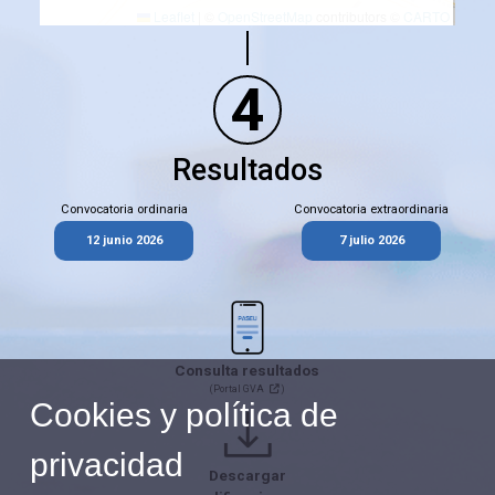
Leaflet
|
©
OpenStreetMap
contributors ©
CARTO
4
Resultados
Convocatoria ordinaria
Convocatoria extraordinaria
12 junio 2026
7 julio 2026
Consulta resultados
(Portal GVA
)
Cookies y política de
privacidad
Descargar