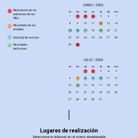
JUNIO / 2026
Realización de los
lun
mar
mié
jue
vie
sáb
dom
exámenes de las
1
2
3
4
5
6
7
PAU
8
9
10
11
12
13
14
Resultados de las
pruebas
15
16
17
18
19
20
21
Solicitud de revisión
22
23
24
25
26
27
28
Resultados
29
30
definitivos
JULIO / 2026
lun
mar
mié
jue
vie
sáb
dom
1
2
3
4
5
6
7
8
9
10
11
12
13
14
15
16
17
18
19
20
21
22
23
24
25
26
27
28
29
30
31
Lugares de realización
Selecciona tu tribunal en el menú desplegable