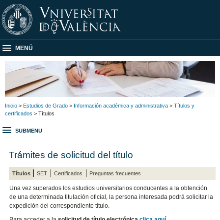
MENÚ
Inicio
>
Estudios de Grado
>
Información académica y administrativa
>
Títulos y
certificados
> Títulos
SUBMENU
Trámites de solicitud del título
Títulos
SET
Certificados
Preguntas frecuentes
Una vez superados los estudios universitarios conducentes a la obtención
de una determinada titulación oficial, la persona interesada podrá solicitar la
expedición del correspondiente título.
Para acceder a la
solicitud de título electrónica
clica aquí
.