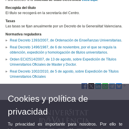
Recogida del título
El título se recogerá en la secretaría del Centro.
Tasas
Las tasas se fijan anualmente por un Decreto de la Generalitat Valenciana.
Normativa reguladora
Real Decreto 1393/2007, de Ordenación de Enseñanzas Universitarias
.
Real Decreto 1496/1987, de 6 de noviembre, por el que se regula la
obtención, expedición y homologación de títulos universitarios
.
Orden ECI/2514/2007, de 13 de agosto, sobre Expedición de Títulos
Universitarios Oficiales de Master y Doctor
.
Real Decreto 1002/2010, de 5 de agosto, sobre Expedición de Títulos
Universitarios Oficiales
Cookies y política de
privacidad
Tu privacidad es importante para nosotros. Por ello te