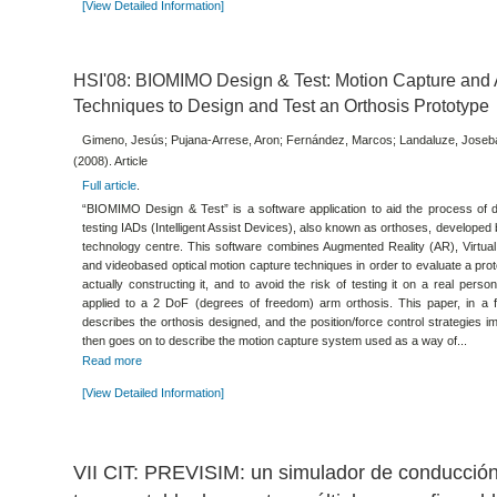
[View Detailed Information]
HSI'08: BIOMIMO Design & Test: Motion Capture and
Techniques to Design and Test an Orthosis Prototype
Gimeno, Jesús; Pujana-Arrese, Aron; Fernández, Marcos; Landaluze, Joseb
(2008). Article
Full article
.
“BIOMIMO Design & Test” is a software application to aid the process of 
testing IADs (Intelligent Assist Devices), also known as orthoses, developed 
technology centre. This software combines Augmented Reality (AR), Virtual
and videobased optical motion capture techniques in order to evaluate a prot
actually constructing it, and to avoid the risk of testing it on a real person. In
applied to a 2 DoF (degrees of freedom) arm orthosis. This paper, in a fi
describes the orthosis designed, and the position/force control strategies i
then goes on to describe the motion capture system used as a way of...
Read more
[View Detailed Information]
VII CIT: PREVISIM: un simulador de conducció