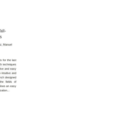
all-
ts
ez, Manuel
s for the last
th techniques
tive and easy
intuitive and
ench designed
he fields of
llows an easy
ation...