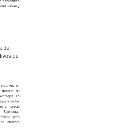
 de sobremesa
idad Virtual y
a de
tivos de
e cada vez es
 multitud de
sventajas. La
ayoría de los
en un precio
. Bajo estas
ísticas, pero
se intentara