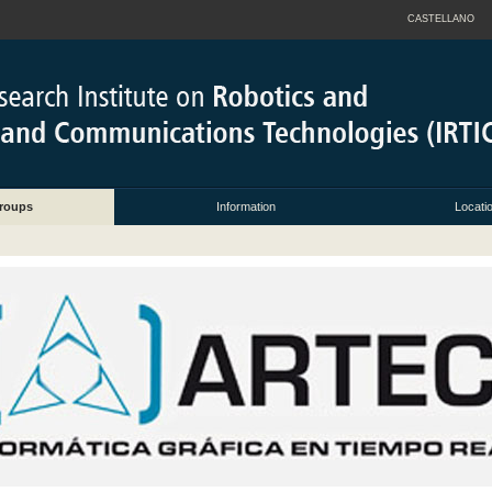
CASTELLANO
roups
Information
Locati