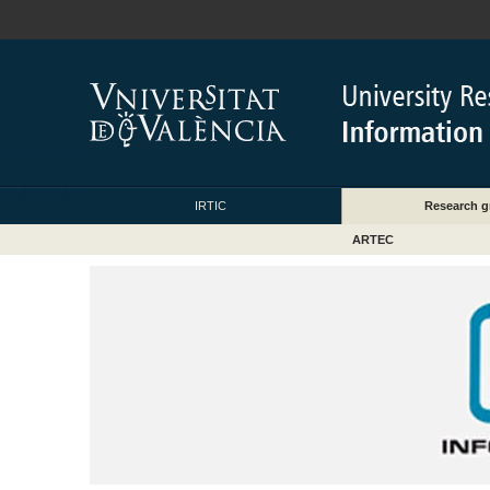
IRTIC
Research g
ARTEC