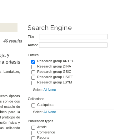
Search Engine
Title
46 results
Author
oja y
Entities
Research group ARTEC
na ortesis
Research group DINA
s; Landaluze,
Research group GSIC
Research group LISITT
Research group LSYM
Select
All
None
iento ópticas
Collections
as son de dos
Cualquiera
el estudio de
ídeo para la
Select
All
None
l prototipo de
Publication types
ción física y
Article
s utilizando
Conference
Reports