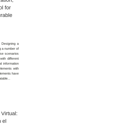
ation,
l for
urable
 Designing a
ng a number of
ose scenarios
with different
l information
elements with
elements have
table...
Virtual:
 el