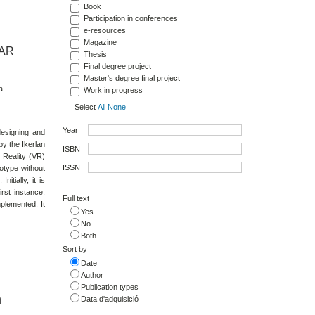
Book
Participation in conferences
e-resources
Magazine
 AR
Thesis
Final degree project
Master's degree final project
a
Work in progress
Select
All
None
Year
designing and
by the Ikerlan
ISBN
 Reality (VR)
ISSN
otype without
itially, it is
rst instance,
Full text
mplemented. It
Yes
No
Both
Sort by
Date
Author
Publication types
n
Data d'adquisició