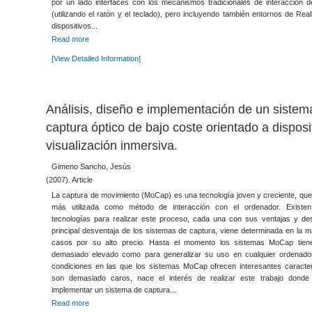
por un lado interfaces con los mecanismos tradicionales de interacción
(utilizando el ratón y el teclado), pero incluyendo también entornos de Real
dispositivos...
Read more
[View Detailed Information]
Análisis, diseño e implementación de un sistem
captura óptico de bajo coste orientado a disposi
visualización inmersiva.
Gimeno Sancho, Jesús
(2007). Article
La captura de movimiento (MoCap) es una tecnología joven y creciente, qu
más utilizada como método de interacción con el ordenador. Existen
tecnologías para realizar este proceso, cada una con sus ventajas y de
principal desventaja de los sistemas de captura, viene determinada en la m
casos por su alto precio. Hasta el momento los sistemas MoCap tien
demasiado elevado como para generalizar su uso en cualquier ordenador
condiciones en las que los sistemas MoCap ofrecen interesantes caracter
son demasiado caros, nace el interés de realizar este trabajo donde 
implementar un sistema de captura...
Read more