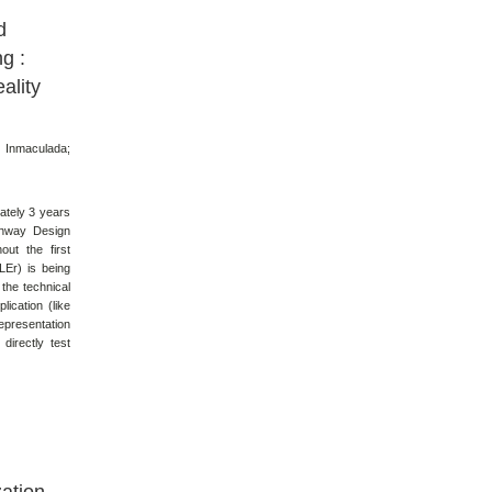
d
g :
ality
 Inmaculada;
ately 3 years
ghway Design
out the first
LEr) is being
he technical
ication (like
Representation
directly test