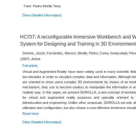
Tutor: Pedro Morillo Tena
[View Detailed Information]
HCI'07: A reconfigurable Immersive Workbench and W
System for Designing and Training in 3D Environmen
Gimeno, Jesús; Fernández, Marcos; Morillo, Pedro; Coma, Inmaculada; Pér
(2007). Article
Full article
.
Virtual and Augmented Reality have been widely used in many scientific field
two decades in order to visualize complex data and information. Although bo
are oriented to show users complex 3D environments by means of an intui
mechanism, they use to become useless to manipulate the information in an 
realistic way. In this paper, we present SOROLLA, a new concept of workb
for virtual and augmented reality purposes and specially oriented to t
teleeducation and engineering. Unlike other proposals, SOROLLA not only a
utilization and configuration, but also shows a cost-effective immersive visualiz
Read more
[View Detailed Information]