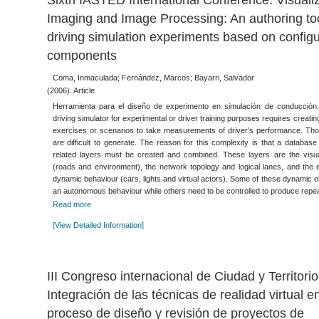
Sixth IASTED International Conference. Visualiz
Imaging and Image Processing: An authoring too
driving simulation experiments based on config
components
Coma, Inmaculada; Fernández, Marcos; Bayarri, Salvador
(2006). Article
Herramienta para el diseño de experimento en simulación de conducción.
driving simulator for experimental or driver training purposes requires creati
exercises or scenarios to take measurements of driver’s performance. Th
are difficult to generate. The reason for this complexity is that a database 
related layers must be created and combined. These layers are the visua
(roads and environment), the network topology and logical lanes, and the 
dynamic behaviour (cars, lights and virtual actors). Some of these dynamic 
an autonomous behaviour while others need to be controlled to produce repea
Read more
[View Detailed Information]
III Congreso internacional de Ciudad y Territorio 
Integración de las técnicas de realidad virtual en
proceso de diseño y revisión de proyectos de