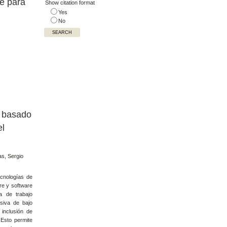
le para
Show citation format
Yes
No
o basado
el
s, Sergio
ecnologías de
re y software
 de trabajo
rsiva de bajo
 inclusión de
 Esto permite