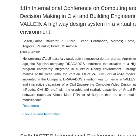
11th International Conference on Computing an
Decisión Making in Civil and Building Engineerin
VALLE®: A highway design system in a virtual re
environment
Bosch,Carlos; Ballester, f.; Otero, Cesar; Fernández, Marcos; Coma,
Togores, Reinaldo; Pérez, M. Antonia
(2006). Article
Herramienta VALLE para la visualización interactiva de carreteras. Approxim
ago, the Spanish company DRAGADOS undertook the creation of a Hi
program completely integrated in a Virtual Reality environment. Through
months of the year 2006, the version 1.0 of VALLE® (Virtual roAd modeL
implanted in the Company. DRAGADOS’ intention was to merge in VALLE® t
and interactive capacities of a Civil Engineering Computer Aided Design appl
InRoads, Civil 3D, etc.) with the graphic and realistic capacities of Virtual 
software (such as Virtual Map, RDV or similar) so that the user could 
modifications...
Read more
[View Detailed Information]