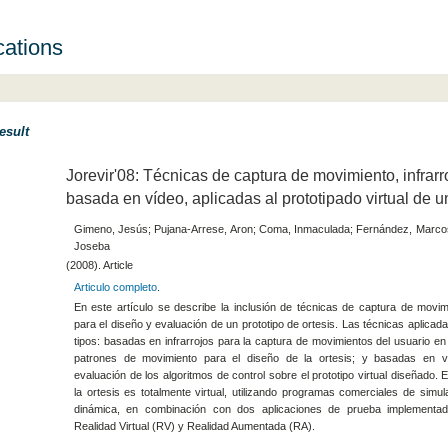
cations
esult
Jorevir'08: Técnicas de captura de movimiento, infrarr
basada en vídeo, aplicadas al prototipado virtual de u
Gimeno, Jesús; Pujana-Arrese, Aron; Coma, Inmaculada; Fernández, Marco
Joseba
(2008). Article
Articulo completo
.
En este artículo se describe la inclusión de técnicas de captura de movim
para el diseño y evaluación de un prototipo de ortesis. Las técnicas aplicad
tipos: basadas en infrarrojos para la captura de movimientos del usuario en 
patrones de movimiento para el diseño de la ortesis; y basadas en v
evaluación de los algoritmos de control sobre el prototipo virtual diseñado. E
la ortesis es totalmente virtual, utilizando programas comerciales de simula
dinámica, en combinación con dos aplicaciones de prueba implementada
Realidad Virtual (RV) y Realidad Aumentada (RA).