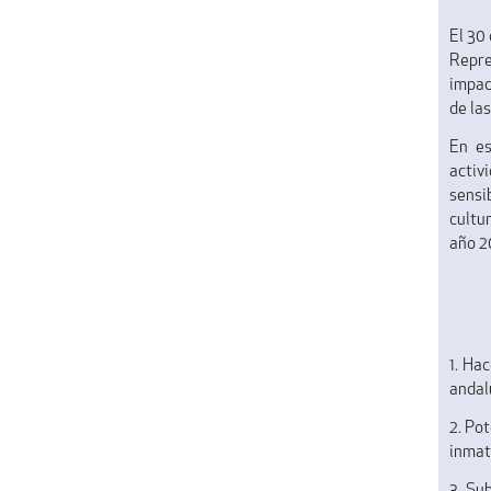
El 30
Repre
impac
de la
En es
activ
sensi
cultu
año 2
1. Ha
andal
2. Po
inmat