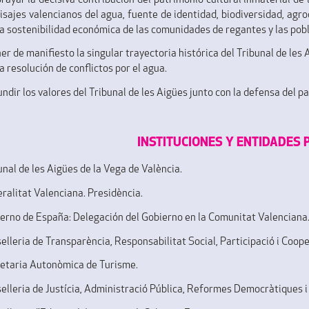
brayar la decisiva contribución del patrimonio cultural inmaterial de
aisajes valencianos del agua, fuente de identidad, biodiversidad, agr
la sostenibilidad económica de las comunidades de regantes y las pob
ner de manifiesto la singular trayectoria histórica del Tribunal de le
a resolución de conflictos por el agua.
undir los valores del Tribunal de les Aigües junto con la defensa del p
INSTITUCIONES Y ENTIDADES
unal de les Aigües de la Vega de València.
eralitat Valenciana. Presidència.
ierno de España: Delegación del Gobierno en la Comunitat Valenciana
selleria de Transparència, Responsabilitat Social, Participació i Coope
retaria Autonòmica de Turisme.
selleria de Justícia, Administració Pública, Reformes Democràtiques i 