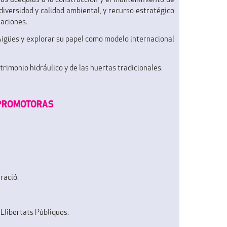
 las acequias a la construcción y el mantenimiento de
odiversidad y calidad ambiental, y recurso estratégico
laciones.
s Aigües y explorar su papel como modelo internacional
atrimonio hidráulico y de las huertas tradicionales.
 PROMOTORAS
.
ració.
Llibertats Públiques.