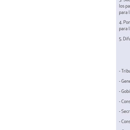
3. Su
los p
para 
4. Po
para l
5. Dif
- Trib
- Gen
- Gob
- Con
- Sec
- Con