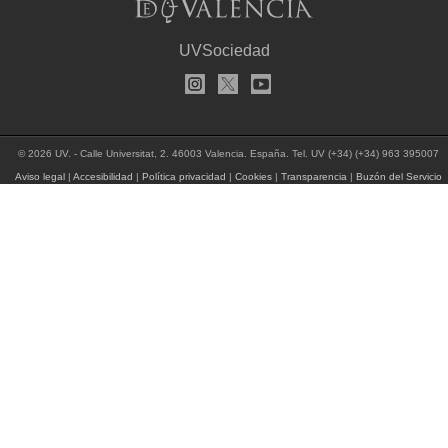
UVSociedad
© 2026 UV. - Calle Universitat, 2. 46003 Valencia. España. Tel. UV (+34) (+34) 963 395007
Aviso legal
|
Accesibilidad
|
Política privacidad
|
Cookies
|
Transparencia
|
Buzón del Servicio