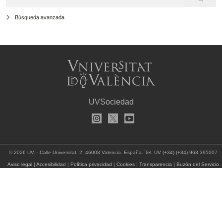
Búsqueda avanzada
UVSociedad
© 2026 UV. - Calle Universitat, 2. 46003 Valencia. España. Tel. UV (+34) (+34) 963 395007
Aviso legal
|
Accesibilidad
|
Política privacidad
|
Cookies
|
Transparencia
|
Buzón del Servicio