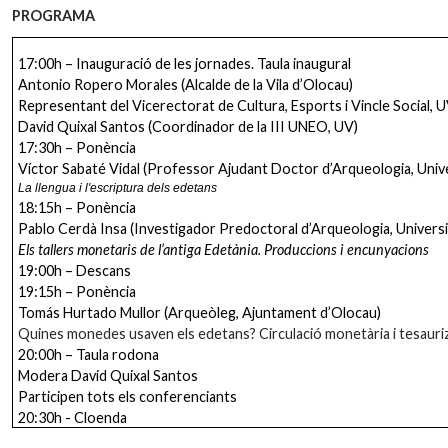
PROGRAMA
17:00h – Inauguració de les jornades. Taula inaugural
Antonio Ropero Morales (Alcalde de la Vila d’Olocau)
Representant del Vicerectorat de Cultura, Esports i Vincle Social, 
David Quixal Santos (Coordinador de la III UNEO, UV)
17:30h – Ponència
Víctor Sabaté Vidal (Professor Ajudant Doctor d’Arqueologia, Unive
La llengua i l'escriptura dels edetans
18:15h – Ponència
Pablo Cerdà Insa (Investigador Predoctoral d’Arqueologia, Universi
Els tallers monetaris de l’antiga Edetània. Produccions i encunyacions
19:00h – Descans
19:15h – Ponència
Tomás Hurtado Mullor (Arqueòleg, Ajuntament d’Olocau)
Quines monedes usaven els edetans? Circulació monetària i tesauriz
20:00h – Taula rodona
Modera David Quixal Santos
Participen tots els conferenciants
20:30h - Cloenda