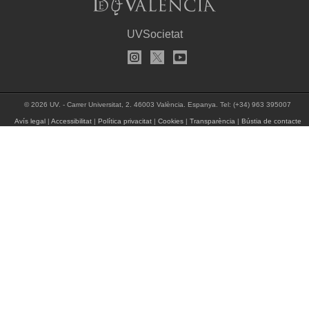
UVSocietat
© 2026 UV. - Carrer Universitat, 2. 46003 València. Espanya. Tel: (+34) 963 395007
Avís legal
|
Accessibilitat
|
Política privacitat
|
Cookies
|
Transparència
|
Bústia de contacte