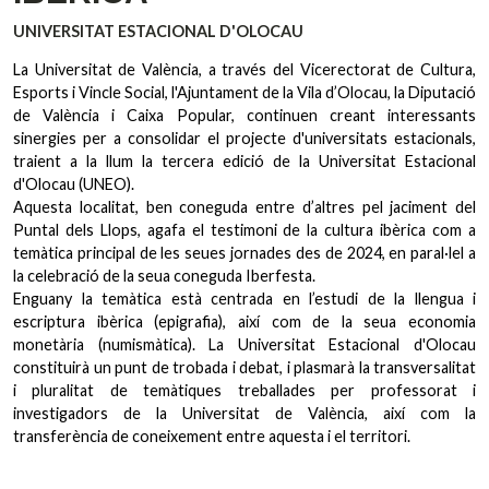
UNIVERSITAT ESTACIONAL D'OLOCAU
La Universitat de València, a través del Vicerectorat de Cultura,
Esports i Vincle Social, l'Ajuntament de la Vila d’Olocau, la Diputació
de València i Caixa Popular, continuen creant interessants
sinergies per a consolidar el projecte d'universitats estacionals,
traient a la llum la tercera edició de la Universitat Estacional
d'Olocau (UNEO).
Aquesta localitat, ben coneguda entre d’altres pel jaciment del
Puntal dels Llops, agafa el testimoni de la cultura ibèrica com a
temàtica principal de les seues jornades des de 2024, en paral·lel a
la celebració de la seua coneguda Iberfesta.
Enguany la temàtica està centrada en l’estudi de la llengua i
escriptura ibèrica (epigrafia), així com de la seua economia
monetària (numismàtica). La Universitat Estacional d'Olocau
constituirà un punt de trobada i debat, i plasmarà la transversalitat
i pluralitat de temàtiques treballades per professorat i
investigadors de la Universitat de València, així com la
transferència de coneixement entre aquesta i el territori.