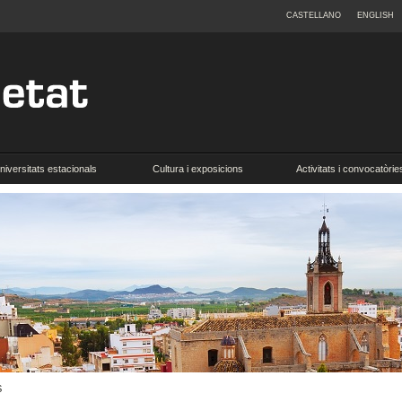
CASTELLANO
ENGLISH
niversitats estacionals
Cultura i exposicions
Activitats i convocatòrie
S