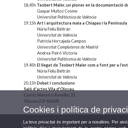
18.45h
Teobert Maler, un pioner en la documentació de
Gaspar Muñoz Cosme
Universitat Politècnica de València
19.15h
Art i arquitectura maia a Chiapas i la Penínsul
Núria Feliu Beltrán
Universitat de València
Patricia Horcajada Campos
Universitat Complutense de Madrid
Andrea Peiró Victoria
Universitat Politècnica de València
19.45h
El llegat de Teobert Maler com a font per a l'est
Núria Feliu Beltrán
Universitat de València
20.15h
Debat i conclusions
Saló d'actes Vila d'Olocau.
Carrer Maestro Roselló, 21
Olocau (CP 46169)
Cookies i política de privaci
La teva privacitat és important per a nosaltres. Per això