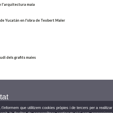
 l'arquitectura maia
a de Yucatán en l'obra de Teobert Maler
udi dels grafits maies
tat
, t'informem que utilitzem cookies pròpies i de tercers per a realitzar