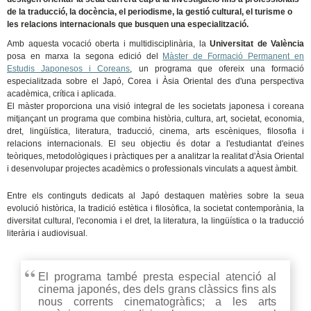
de la traducció, la docència, el periodisme, la gestió cultural, el turisme o
les relacions internacionals que busquen una especialització.
Amb aquesta vocació oberta i multidisciplinària, la
Universitat de València
posa en marxa la segona edició del
Màster de Formació Permanent en
Estudis Japonesos i Coreans
, un programa que ofereix una formació
especialitzada sobre el Japó, Corea i Àsia Oriental des d'una perspectiva
acadèmica, crítica i aplicada.
El màster proporciona una visió integral de les societats japonesa i coreana
mitjançant un programa que combina història, cultura, art, societat, economia,
dret, lingüística, literatura, traducció, cinema, arts escèniques, filosofia i
relacions internacionals. El seu objectiu és dotar a l'estudiantat d'eines
teòriques, metodològiques i pràctiques per a analitzar la realitat d'Àsia Oriental
i desenvolupar projectes acadèmics o professionals vinculats a aquest àmbit.
Entre els continguts dedicats al Japó destaquen matèries sobre la seua
evolució històrica, la tradició estètica i filosòfica, la societat contemporània, la
diversitat cultural, l'economia i el dret, la literatura, la lingüística o la traducció
literària i audiovisual.
El programa també presta especial atenció al
cinema japonés, des dels grans clàssics fins als
nous corrents cinematogràfics; a les arts