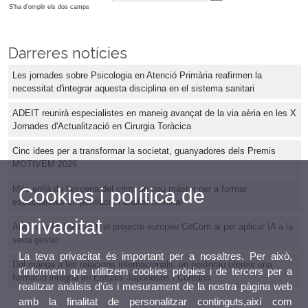
S'ha d'omplir els dos camps
Darreres notícies
Les jornades sobre Psicologia en Atenció Primària reafirmen la
necessitat d'integrar aquesta disciplina en el sistema sanitari
ADEIT reunirà especialistes en maneig avançat de la via aèria en les X
Jornades d'Actualització en Cirurgia Toràcica
Cinc idees per a transformar la societat, guanyadores dels Premis
MOTIVEM 2026
Més enllà de l’escena del crim: un nou màster per a formar
Cookies i política de
especialistes en perfilació i anàlisi criminal
privacitat
ADEIT col·labora amb el projecte europeu CitCom.ai per aplicar IA a la
seua gestió
La teva privacitat és important per a nosaltres. Per això,
Del manga a les relacions internacionals: un postgrau ofereix una
t'informem que utilitzem cookies pròpies i de tercers per a
formació integral en Estudis Japonesos i Coreans
realitzar anàlisis d'ús i mesurament de la nostra pàgina web
amb la finalitat de personalitzar continguts,així com