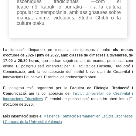
escèniques tradicionals —com el
teatre nō, kabuki o bunraku— i a la cultura
popular contemporània, amb assignatures sobre
manga, anime, videojocs, Studio Ghibli o la
cultura otaku.
La formació s'imparteix en modalitat semipresencial entre
els mesos
d'octubre de 2026 i juny de 2027, amb classes de dimecres a divendres, de
17:00 a 20:30 hores
, que podran seguir-se tant de manera presencial com
online. El postgrau està organitzat per la Facultat de Filosofia, Traducció i
Comunicació, amb la col·laboració del Institut Universitari de Creativitat i
Innovacions Educatives. El termini de preinscripció obert
El postgrau està organitzat per la
Facultat de Filologia, Traducció i
Comunicació
, am la col·laboració del
Institut Universitari de Creativitat i
Innovacions Educatives
. El termini de preinscripció romandrà obert fins a l'1
d'octubre de 2026.
Més informació sobre el
Màster de Formació Permanent en Estudis Japonesos
i Coreans de la Universitat València
.