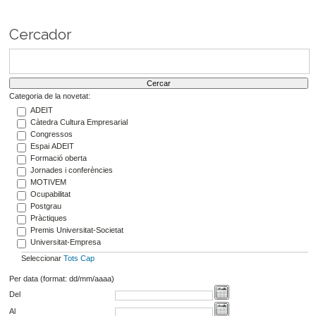
Cercador
Categoria de la novetat:
ADEIT
Càtedra Cultura Empresarial
Congressos
Espai ADEIT
Formació oberta
Jornades i conferències
MOTIVEM
Ocupabilitat
Postgrau
Pràctiques
Premis Universitat-Societat
Universitat-Empresa
Seleccionar
Tots
Cap
Per data (format: dd/mm/aaaa)
Del
Al