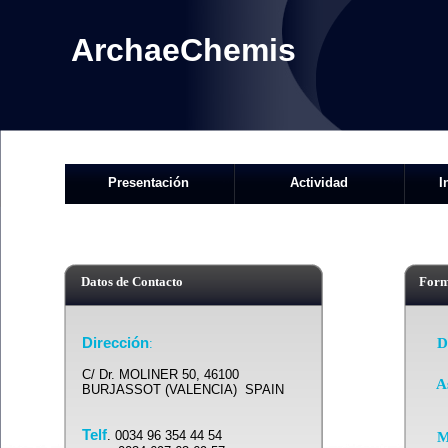
ArchaeChemis
Presentación
Actividad
I
Datos de Contacto
Form
Dirección
D
:
C/ Dr. MOLINER 50, 46100
A
BURJASSOT (VALENCIA) SPAIN
Telf
. 0034 96 354 44 54
M