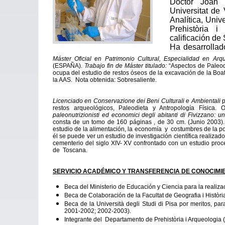
Doctor Joan
Universitat de
Analítica, Univ
Prehistòria i
calificación d
Ha desarrollad
resultados y pu
Máster Oficial en Patrimonio Cultural, Especialidad en Arq
(ESPAÑA).
Trabajo fin de Máster titulado:
“Aspectos de Paleodi
ocupa del estudio de restos óseos de la excavación de la Boate
la AAS. Nota obtenida: Sobresaliente.
Licenciado en Conservazione dei Beni Culturali e Ambientali
p
restos arqueológicos, Paleodieta y Antropología Física
paleonutrizionisti ed economici degli abitanti di Fivizzano:
consta de un tomo de 160 páginas , de 30 cm. (Junio 2003). 
estudio de la alimentación, la economía y costumbres de la po
él se puede ver un estudio de investigación científica realiza
cementerio del siglo XIV- XV confrontado con un estudio proc
de Toscana.
SERVICIO ACADÉMICO Y TRANSFERENCIA DE CONOCIMI
Beca del Ministerio de Educación y Ciencia para la realiz
Beca de Colaboración de la Facultat de Geografia i Històr
Beca de la Università degli Studi di Pisa por meritos, p
2001-2002; 2002-2003).
Integrante del
Departamento de Prehistòria i Arqueologia (