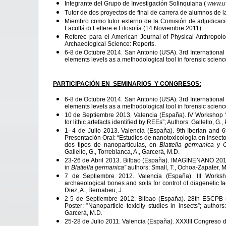
Integrante del Grupo de Investigación Solinquiana (
www.uv
Tutor de dos proyectos de final de carrera de alumnos de la
Miembro como tutor externo de la Comisión de adjudicación
Facultá di Lettere e Filosofía (14 Noviembre 2011).
Referee para el American Journal of Physical Anthropol
Archaeological Science: Reports.
6-8 de Octubre 2014. San Antonio (USA). 3rd Internationa
elements levels as a methodological tool in forensic science”;
PARTICIPACIÓN EN SEMINARIOS Y CONGRESOS:
6-8 de Octubre 2014. San Antonio (USA). 3rd Internationa
elements levels as a methodological tool in forensic science”;
10 de Septiembre 2013. Valencia (España). IV Workshop “G
for lithic artefacts identified by REEs”; Authors: Gallello, G.,
1- 4 de Julio 2013. Valencia (España). 9th Iberian and
Presentación Oral: “Estudios de nanotoxicología en insecto
dos tipos de nanopartículas, en
Blattella germanica
y
O
Gallello, G., Torreblanca, A., Garcerá, M.D.
23-26 de Abril 2013. Bilbao (España). IMAGINENANO 2013. 
in
Blattella germanica”
authors: Small, T., Ochoa-Zapater, M.
7 de Septiembre 2012. Valencia (España). III Worksho
archaeological bones and soils for control of diagenetic fa
Diez, A., Bernabeu, J.
2-5 de Septiembre 2012. Bilbao (España). 28th ESCPB (
Poster: ”Nanoparticle toxicity studies in insects”; author
Garcerá, M.D.
25-28 de Julio 2011. Valencia (España). XXXIII Congreso d