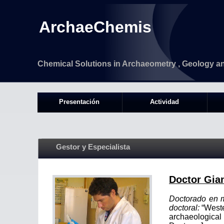
ArchaeChemis
Chemical Solutions in Archaeometry , Geology a
Presentación
Actividad
Instrumentación de medida
Gestor y Especialista
Doctor Gian
Doctorado en 
doctoral:
“
Weste
archaeological