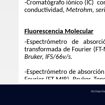
-
Cromatógrafo iónico (IC) con
conductividad,
Metrohm, seri
Fluorescencia Molecular
-Espectrómetro de absorci
transformada de Fourier (FT
Bruker, IFS/66v/s.
-Espectrómetro de absorción
Fourier (FT-MIR),
Bruker, Ten
Archaeche
-
Espectrómetro de absorción
M
de Fourier (FT-NIR),
Bruker,