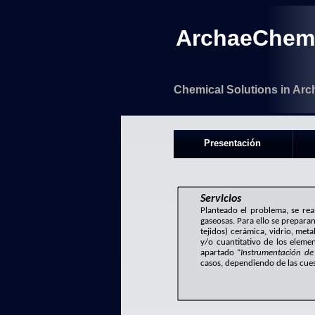
ArchaeChem
Chemical Solutions in Arc
Presentación
Servicios
Planteado el problema, se rea
gaseosas. Para ello se prepara
tejidos) cerámica, vidrio, meta
y/o cuantitativo de los elem
apartado “
Instrumentación d
casos, dependiendo de las cues