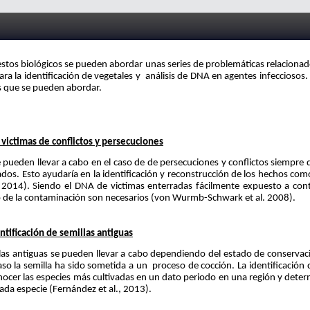
stos biológicos se pueden abordar unas series de problemáticas relacionad
ara la identificación de vegetales y análisis de DNA en agentes infeccioso
es que se pueden abordar.
ictimas de conflictos y persecuciones
pueden llevar a cabo en el caso de de persecuciones y conflictos siempre qu
cados. Esto ayudaría en la identificación y reconstrucción de los hechos com
l. 2014). Siendo el DNA de victimas enterradas fácilmente expuesto a con
o de la contaminación son necesarios (von Wurmb-Schwark et al. 2008).
ntificación de semillas antiguas
llas antiguas se pueden llevar a cabo dependiendo del estado de conservac
so la semilla ha sido sometida a un proceso de cocción. La identificación
nocer las especies más cultivadas en un dato periodo en una región y dete
da especie (Fernández et al., 2013).