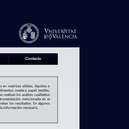
Contacto
 en matrices sólidas, líquidas o
imentos, madera, papel, textiles,
 realizan los análisis cualitativo
nstrumentación mencionada en el
retan los resultados. En algunos
la información necesaria.