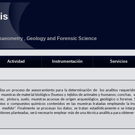
is
haeometry , Geology and Forensic Science
Actividad
Instrumentación
Servicios
liza un proceso de asesoramiento para la determinación de los analitos requeridos
n muestras de material biológico (huesos y tejidos de animales y humanos, conchas, al
les, pintura, suelo, muestras acuosas de origen arqueológico, geológico o forense. Se
entos o compuestos químicos contenidos en las muestras tratadas empleando la i
e medida”.
Finalmente se procesan los datos, se tratan estadísticamente e se interp
tiones planteadas, será necesario emplear más de una técnica analítica para obtener 