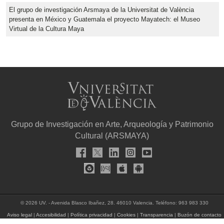
El grupo de investigación Arsmaya de la Universitat de València
presenta en México y Guatemala el proyecto Mayatech: el Museo
Virtual de la Cultura Maya
Grupo de Investigación en Arte, Arqueología y Patrimonio
Cultural (ARSMAYA)
© 2026 UV. - Avenida Blasco Ibañez, 28. 46010 Valencia. Teléfono: 963 983 330
Aviso legal
|
Accesibilidad
|
Política privacidad
|
Cookies
|
Transparencia
|
Buzón de contacto