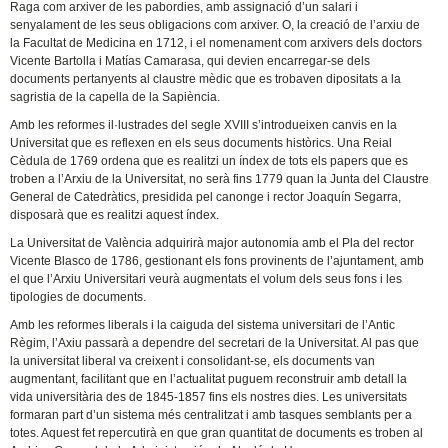
Raga com arxiver de les pabordies, amb assignació d’un salari i
senyalament de les seus obligacions com arxiver. O, la creació de l’arxiu de
la Facultat de Medicina en 1712, i el nomenament com arxivers dels doctors
Vicente Bartolla i Matías Camarasa, qui devien encarregar-se dels
documents pertanyents al claustre mèdic que es trobaven dipositats a la
sagristia de la capella de la Sapiència.
Amb les reformes il·lustrades del segle XVIII s’introdueixen canvis en la
Universitat que es reflexen en els seus documents històrics. Una Reial
Cèdula de 1769 ordena que es realitzi un índex de tots els papers que es
troben a l’Arxiu de la Universitat, no serà fins 1779 quan la Junta del Claustre
General de Catedràtics, presidida pel canonge i rector Joaquín Segarra,
disposarà que es realitzi aquest índex.
La Universitat de València adquirirà major autonomia amb el Pla del rector
Vicente Blasco de 1786, gestionant els fons provinents de l’ajuntament, amb
el que l’Arxiu Universitari veurà augmentats el volum dels seus fons i les
tipologies de documents.
Amb les reformes liberals i la caiguda del sistema universitari de l’Antic
Règim, l’Axiu passarà a dependre del secretari de la Universitat. Al pas que
la universitat liberal va creixent i consolidant-se, els documents van
augmentant, facilitant que en l’actualitat puguem reconstruir amb detall la
vida universitària des de 1845-1857 fins els nostres dies. Les universitats
formaran part d’un sistema més centralitzat i amb tasques semblants per a
totes. Aquest fet repercutirà en que gran quantitat de documents es troben al