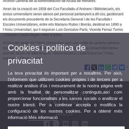
Archivo General de la Administración de Alcalá de Henares.
Arran de la creació en 1858 del Cos Facultatiu d’Arxivers i Bibliotecaris, els
arxius universitaris seran atesos pel personal pertanyent a dit cos, gestionant
els documents procedents de la Secretaria General i de les Facultats i
Escoles Universitàries, entre ells Mariano Rubio i Borrás, destinat en 1890 a
l’Arxiu Universitari, qui li seguiran Luis Gonzalvo París, Vicente Ferraz Turmo
i Joaquín Casañ Alegre, entre d’altres.
Al llarg del segle XX l’Arxiu Universitari serà una unitat de caràcter general
Cookies i política de
del Servei d’Informació Bibliogràfica. Actualment l’Arxiu Universitari forma
part del Servei de Biblioteques i Documentació, i està format per l’Arxiu
privacitat
Intermedi i l’Arxiu Històric.
La teva privacitat és important per a nosaltres. Per això,
t'informem que utilitzem cookies pròpies i de tercers per a
realitzar anàlisis d'ús i mesurament de la nostra pàgina web
amb la finalitat de personalitzar continguts,així com
proporcionar funcionalitats a les xarxes socials o analitzar el
nostre trànsit. Per a continuar accepta o modifica la
configuració de les nostres cookies. Per a obtenir més
ArxiuUV
informació
Més informació