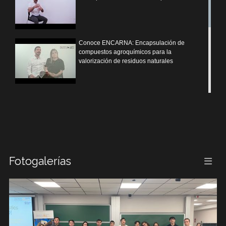
Conoce ENCARNA: Encapsulación de
compuestos agroquímicos para la
valorización de residuos naturales
Conoce VALPLAST: Valorización de
bioplásticos mediante codigestión anaerobia
Conoce MORESAN: Monitorización de
Fotogalerías
contaminantes emergentes en la red de
saneamiento de Valencia
Conoce METALLON: Reciclado para la
extracción de Materias primas en baterías de
ion litio