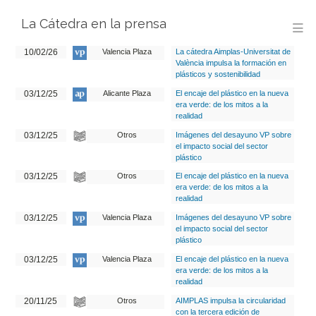
La Cátedra en la prensa
M
10/02/26
Valencia Plaza
La cátedra Aimplas-Universitat de
València impulsa la formación en
plásticos y sostenibilidad
03/12/25
Alicante Plaza
El encaje del plástico en la nueva
era verde: de los mitos a la
realidad
03/12/25
Otros
Imágenes del desayuno VP sobre
el impacto social del sector
plástico
03/12/25
Otros
El encaje del plástico en la nueva
era verde: de los mitos a la
realidad
03/12/25
Valencia Plaza
Imágenes del desayuno VP sobre
el impacto social del sector
plástico
03/12/25
Valencia Plaza
El encaje del plástico en la nueva
era verde: de los mitos a la
realidad
20/11/25
Otros
AIMPLAS impulsa la circularidad
con la tercera edición de