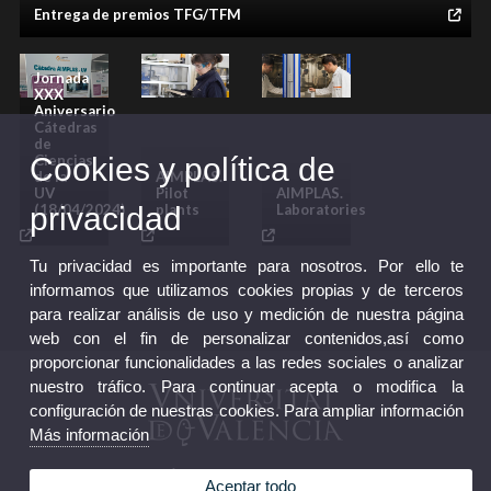
Entrega de premios TFG/TFM
gal
Jornada
XXX
imatge galeria
imatge galeria
imatge galeria
imatge galeria
imatge galeria
imatge galeria
imatge galeria
imatge galeria
imatge galeria
imatge galeria
imatge galeria
imatge galeria
imatge galeria
imatge galeria
imatge galeria
imatge galeria
imatge galeria
imatge galeria
imatge galeria
imatge galeria
imatge galeria
imatge galeria
imatge galeria
imatge galeria
imatge galeria
imatge galeria
imatge galeria
imatge galeria
Aniversario
Cátedras
de
Cookies y política de
Ciencias
de la
AIMPLAS.
UV
Pilot
AIMPLAS.
privacidad
(18/04/2024)
plants
Laboratories
galeria
galeria
galeria
Tu privacidad es importante para nosotros. Por ello te
informamos que utilizamos cookies propias y de terceros
para realizar análisis de uso y medición de nuestra página
web con el fin de personalizar contenidos,así como
proporcionar funcionalidades a las redes sociales o analizar
nuestro tráfico. Para continuar acepta o modifica la
configuración de nuestras cookies. Para ampliar información
Más información
Cátedra AIMPLAS - UV
Aceptar todo