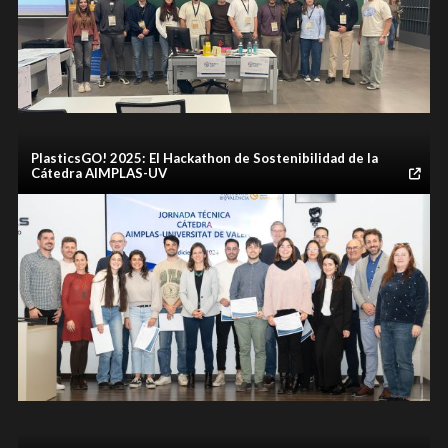
imatge galeria
imatge galeria
imatge galeria
imatge galeria
PlasticsGO! 2025: El Hackathon de Sostenibilidad de la
Cátedra AIMPLAS-UV
gal
imatge galeria
imatge galeria
imatge galeria