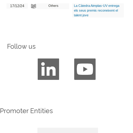
17/12/24
Others
La Càtedra Aimplas-UV entrega
els seus premis reconeixent el
talent jove
Follow us
Promoter Entities