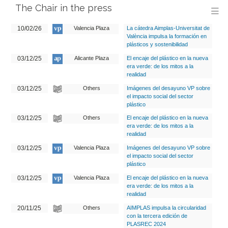
The Chair in the press
M
10/02/26
Valencia Plaza
La cátedra Aimplas-Universitat de
València impulsa la formación en
plásticos y sostenibilidad
03/12/25
Alicante Plaza
El encaje del plástico en la nueva
era verde: de los mitos a la
realidad
03/12/25
Others
Imágenes del desayuno VP sobre
el impacto social del sector
plástico
03/12/25
Others
El encaje del plástico en la nueva
era verde: de los mitos a la
realidad
03/12/25
Valencia Plaza
Imágenes del desayuno VP sobre
el impacto social del sector
plástico
03/12/25
Valencia Plaza
El encaje del plástico en la nueva
era verde: de los mitos a la
realidad
20/11/25
Others
AIMPLAS impulsa la circularidad
con la tercera edición de
PLASREC 2024