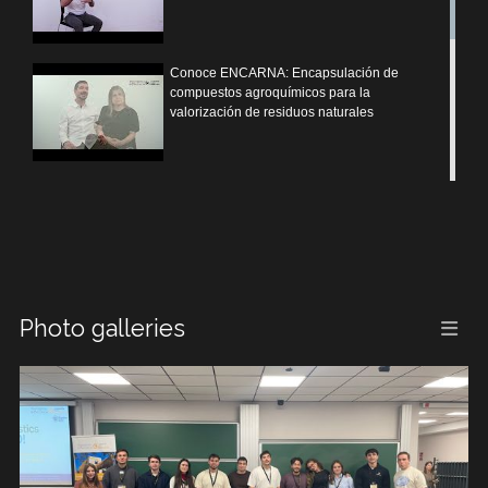
Conoce ENCARNA: Encapsulación de
compuestos agroquímicos para la
valorización de residuos naturales
Conoce VALPLAST: Valorización de
bioplásticos mediante codigestión anaerobia
Conoce MORESAN: Monitorización de
Photo galleries
contaminantes emergentes en la red de
saneamiento de Valencia
Conoce METALLON: Reciclado para la
extracción de Materias primas en baterías de
ion litio