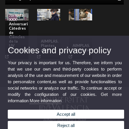
Jornada
XXX
imatge galeria
imatge galeria
imatge galeria
imatge galeria
imatge galeria
imatge galeria
imatge galeria
imatge galeria
imatge galeria
imatge galeria
imatge galeria
imatge galeria
imatge galeria
imatge galeria
imatge galeria
imatge galeria
imatge galeria
imatge galeria
imatge galeria
imatge galeria
imatge galeria
imatge galeria
imatge galeria
imatge galeria
imatge galeria
imatge galeria
imatge galeria
imatge galeria
Aniversari
Càtedres
de
Ciències
de la
AIMPLAS.
UV
Plantes
AIMPLAS.
Cookies and privacy policy
(18/04/2024)
pilot
Laboratoris
galeria
galeria
galeria
Your privacy is important for us. Therefore, we inform you
that we use our own and third-party cookies to perform
analysis of the use and measurement of our website in order
to personalize content,as well as provide functionalities to
social networks or analyze our traffic. To continue accept or
modify the configuration of our cookies. Get more
information
More information
Accept all
AIMPLAS - UV Chair
Reject all