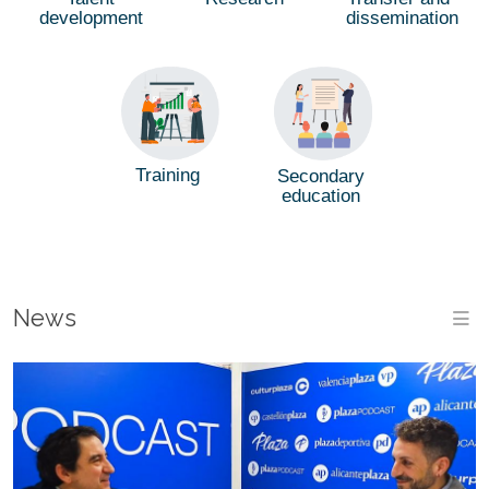
development
dissemination
Training
Secondary
education
News
M