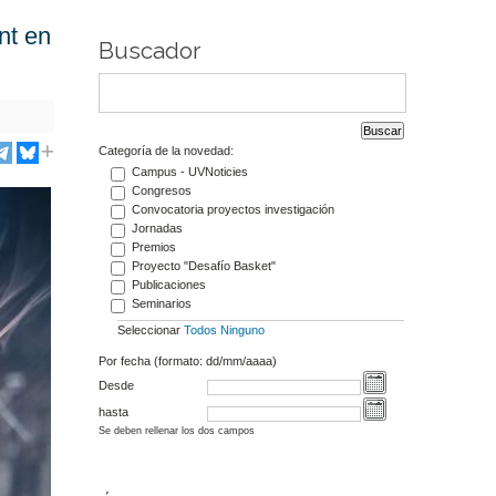
nt en
Buscador
Categoría de la novedad:
Campus - UVNoticies
Congresos
Convocatoria proyectos investigación
Jornadas
Premios
Proyecto "Desafío Basket"
Publicaciones
Seminarios
Seleccionar
Todos
Ninguno
Por fecha (formato: dd/mm/aaaa)
Desde
hasta
Se deben rellenar los dos campos