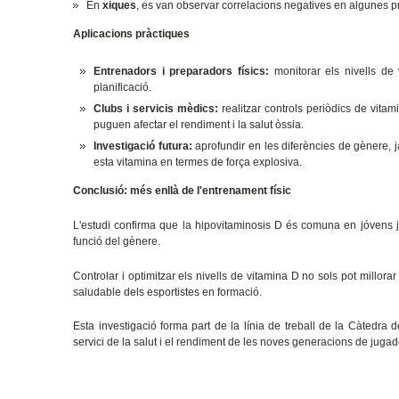
En
xiques
, es van observar correlacions negatives en algunes pr
Aplicacions pràctiques
Entrenadors i preparadors físics:
monitorar els nivells de 
planificació.
Clubs i servicis mèdics:
realitzar controls periòdics de vitam
puguen afectar el rendiment i la salut òssia.
Investigació futura:
aprofundir en les diferències de gènere,
esta vitamina en termes de força explosiva.
Conclusió: més enllà de l'entrenament físic
L'estudi confirma que la hipovitaminosis D és comuna en jóvens j
funció del gènere.
Controlar i optimitzar els nivells de vitamina D no sols pot millora
saludable dels esportistes en formació.
Esta investigació forma part de la línia de treball de la Càtedra d
servici de la salut i el rendiment de les noves generacions de jugad