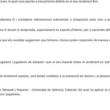
oves, la qual cosa apunta a mecanismes distints en el seu rendiment físic.
vitamina D i considerar intervencions nutricionals o d'exposició solar com a p
ina D durant la temporada, especialment en esports d'interior, per a previndre dèf
 ja que els resultats suggerixen que hòmens i dones poden respondre de manera d
ugadors i jugadores de bàsquet i que el seu impacte sobre el rendiment en salt
r el rendiment esportiu, sinó també contribuir a la prevenció de lesions i al desenr
e Bàsquet L’Alqueria – Universitat de València, l'objectiu del qual és aplicar la c
ors i jugadores.