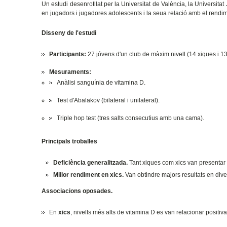
Un estudi desenrotllat per la Universitat de València, la Universita
en jugadors i jugadores adolescents i la seua relació amb el rendim
Disseny de l'estudi
Participants:
27 jóvens d'un club de màxim nivell (14 xiques i 13
Mesuraments:
Anàlisi sanguínia de vitamina D.
Test d'Abalakov (bilateral i unilateral).
Triple hop test (tres salts consecutius amb una cama).
Principals troballes
Deficiència generalitzada.
Tant xiques com xics van presentar i
Millor rendiment en xics.
Van obtindre majors resultats en dive
Associacions oposades.
En
xics
, nivells més alts de vitamina D es van relacionar positiv