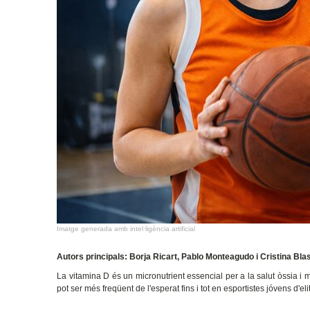
Imatge generada amb intel·ligència artificial
Autors principals: Borja Ricart, Pablo Monteagudo i Cristina Bl
La vitamina D és un micronutrient essencial per a la salut òssia i mu
pot ser més freqüent de l'esperat fins i tot en esportistes jóvens d'elit