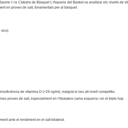
t Jaume I i la Càtedra de Bàsquet L’Alqueria del Basket va analitzar els nivells de v
ent en proves de salt, fonamentals per al bàsquet.
 xics).
nsuficiència de vitamina D (≈29 ng/ml), malgrat el seu alt nivell competitiu.
rses proves de salt, especialment en l'Abalakov cama esquerra i en el triple hop.
ament amb el rendiment en el salt bilateral.