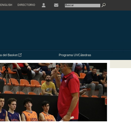
ENGLISH
DIRECTORIO
USER
ia del Basket
Programa UVCátedras