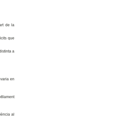
art de la
icits que
istinta a
 varia en
otllament
iència al