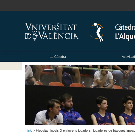
La Cátedra
Activida
Inicio
> Hipovitaminosis D en jóvens jugadors i jugadores de bàsquet: impact