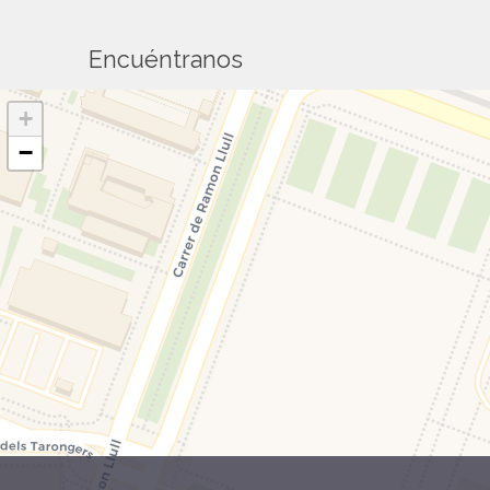
Encuéntranos
+
−