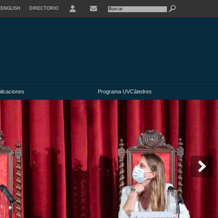
ENGLISH
DIRECTORIO
USER
licaciones
Programa UVCàtedres