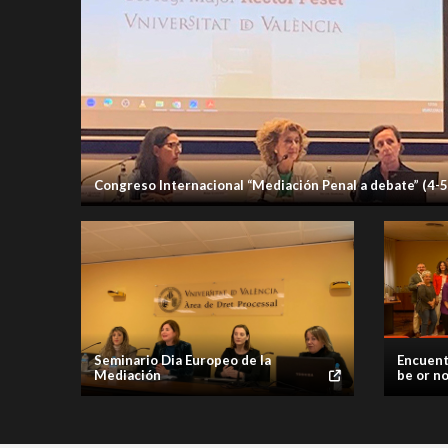
Congreso Internacional “Mediación Penal a debate” (4-
imatge galeria
imatge galeria
imatge galeria
imatge galeria
imatge galeria
imatge galeria
Seminario Dia Europeo de la
Encuent
Mediación
be or no
galeria
imatge galeria
imatge galeria
imatge galeria
imatge galeria