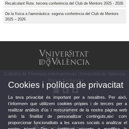
Recalculant Ruta: tercera conferència del Club de Mentors 2025 - 2026
De la física a l'aeronàutica: segona conferència del Club de Mentors
2025 – 2026
Càtedra de Finances internacionals Universitat de València
- Banco Santander
Cookies i política de privacitat
La teva privacitat és important per a nosaltres. Per això,
t'informem que utilitzem cookies pròpies i de tercers per a
La Càtedra
Activitats
realitzar anàlisis d'ús i mesurament de la nostra pàgina web
Publicacions
amb la finalitat de personalitzar continguts,així com
Col·laboracions
proporcionar funcionalitats a les xarxes socials o analitzar el
nostre trànsit. Per a continuar accepta o modifica la