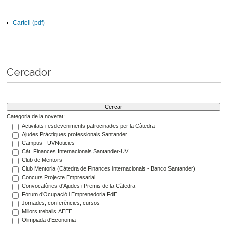
Cartell (pdf)
Cercador
Categoria de la novetat:
Activitats i esdeveniments patrocinades per la Càtedra
Ajudes Pràctiques professionals Santander
Campus - UVNoticies
Càt. Finances Internacionals Santander-UV
Club de Mentors
Club Mentoria (Càtedra de Finances internacionals - Banco Santander)
Concurs Projecte Empresarial
Convocatòries d'Ajudes i Premis de la Càtedra
Fòrum d’Ocupació i Emprenedoria FdE
Jornades, conferències, cursos
Millors treballs AEEE
Olimpiada d'Economia