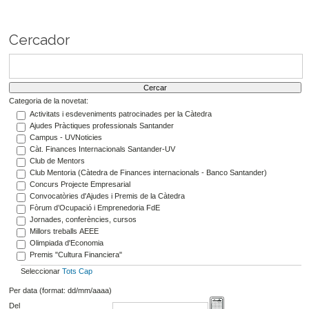
Cercador
Categoria de la novetat:
Activitats i esdeveniments patrocinades per la Càtedra
Ajudes Pràctiques professionals Santander
Campus - UVNoticies
Càt. Finances Internacionals Santander-UV
Club de Mentors
Club Mentoria (Càtedra de Finances internacionals - Banco Santander)
Concurs Projecte Empresarial
Convocatòries d'Ajudes i Premis de la Càtedra
Fòrum d’Ocupació i Emprenedoria FdE
Jornades, conferències, cursos
Millors treballs AEEE
Olimpiada d'Economia
Premis "Cultura Financiera"
Seleccionar
Tots
Cap
Per data (format: dd/mm/aaaa)
Del