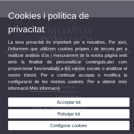
Cookies i política de
privacitat
La teva privacitat és important per a nosaltres. Per això,
t'informem que utilitzem cookies pròpies i de tercers per a
Càtedra de Finances internacionals Universitat de València
realitzar anàlisis d'ús i mesurament de la nostra pàgina web
- Banco Santander
amb la finalitat de personalitzar continguts,així com
proporcionar funcionalitats a les xarxes socials o analitzar el
nostre trànsit. Per a continuar accepta o modifica la
configuració de les nostres cookies. Per a obtenir més
La Càtedra
Activitats
informació
Més informació
Publicacions
Col·laboracions
Acceptar tot
Rebutjar tot
© 2026 UV. - Universitat de València. Fundació Universitat-Empresa de la Universitat de
Configurar cookies
València, ADEIT. Plaza Virgen de la Paz, 3. 46001 València