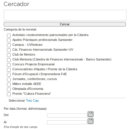
Cercador
Categoria de la novetat:
Activitats i esdeveniments patrocinades per la Càtedra
Ajudes Pràctiques professionals Santander
Campus - UVNoticies
Càt. Finances Internacionals Santander-UV
Club de Mentors
Club Mentoria (Càtedra de Finances internacionals - Banco Santander)
Concurs Projecte Empresarial
Convocatòries d'Ajudes i Premis de la Càtedra
Fòrum d’Ocupació i Emprenedoria FdE
Jornades, conferències, cursos
Millors treballs AEEE
Olimpiada d'Economia
Premis "Cultura Financiera"
Seleccionar
Tots
Cap
Per data (format: dd/mm/aaaa)
Del
Al
S'ha d'omplir els dos camps