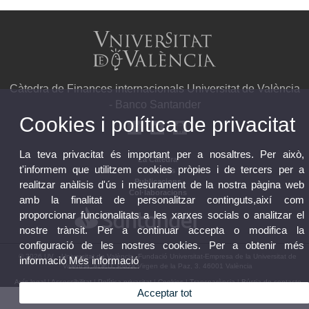
Càtedra de Finances internacionals Universitat de València
- Banco Santander
Cookies i política de privacitat
La teva privacitat és important per a nosaltres. Per això,
La Càtedra
t'informem que utilitzem cookies pròpies i de tercers per a
Activitats
Publicacions
realitzar anàlisis d'ús i mesurament de la nostra pàgina web
Col·laboracions
amb la finalitat de personalitzar continguts,així com
proporcionar funcionalitats a les xarxes socials o analitzar el
nostre trànsit. Per a continuar accepta o modifica la
configuració de les nostres cookies. Per a obtenir més
© 2026 UV. - Universitat de València. Fundació Universitat-Empresa de la Universitat de
informació
Més informació
València, ADEIT. Plaza Virgen de la Paz, 3. 46001 València
Avís legal
|
Accessibilitat
|
Política privacitat
|
Cookies
|
Transparència
|
Bústia de contacte
Acceptar tot