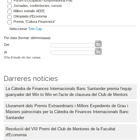
Fòrum d’Ocupació i Emprenedoria FdE
Jornades, conferències, cursos
Millors treballs AEEE
Olimpiada d'Economia
Premis "Cultura Financiera"
Seleccionar
Tots
Cap
Per data (format: dd/mm/aaaa)
Del
Al
S'ha d'omplir els dos camps
Darreres notícies
La Càtedra de Finances Internacionals Banc Santander premia l'equip
guanyador del Win to Win en l'acte de clausura del Club de Mentors
Lliurament dels Premis Extraordinaris i Millors Expedients de Grau i
Màsters patrocinats per la Càtedra de Finances Internacionals Banc
Santander
Resolució del VIII Premi del Club de Mentores de la Facultat
d'Economia