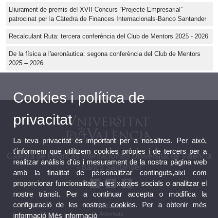
Lliurament de premis del XVII Concurs “Projecte Empresarial”
patrocinat per la Càtedra de Finances Internacionals-Banco Santander
Recalculant Ruta: tercera conferència del Club de Mentors 2025 - 2026
De la física a l'aeronàutica: segona conferència del Club de Mentors
2025 – 2026
Cookies i política de
privacitat
La teva privacitat és important per a nosaltres. Per això,
t'informem que utilitzem cookies pròpies i de tercers per a
Càtedra de Finances internacionals Universitat de València
realitzar anàlisis d'ús i mesurament de la nostra pàgina web
- Banco Santander
amb la finalitat de personalitzar continguts,així com
proporcionar funcionalitats a les xarxes socials o analitzar el
nostre trànsit. Per a continuar accepta o modifica la
configuració de les nostres cookies. Per a obtenir més
La Càtedra
Activitats
informació
Més informació