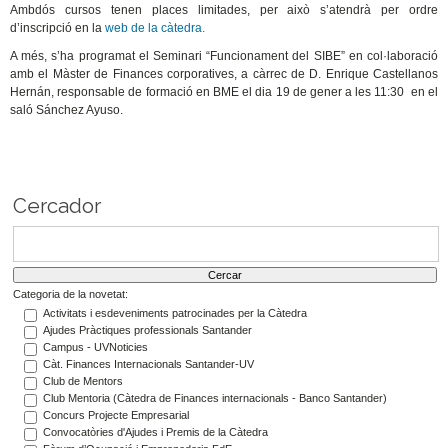
Ambdós cursos tenen places limitades, per això s’atendrà per ordre
d’inscripció en la
web de la càtedra.
A més, s’ha programat el Seminari “Funcionament del SIBE” en col·laboració
amb el Màster de Finances corporatives, a càrrec de D. Enrique Castellanos
Hernán, responsable de formació en BME el dia 19 de gener a les 11:30 en el
saló Sánchez Ayuso.
Cercador
Categoria de la novetat:
Activitats i esdeveniments patrocinades per la Càtedra
Ajudes Pràctiques professionals Santander
Campus - UVNoticies
Càt. Finances Internacionals Santander-UV
Club de Mentors
Club Mentoria (Càtedra de Finances internacionals - Banco Santander)
Concurs Projecte Empresarial
Convocatòries d'Ajudes i Premis de la Càtedra