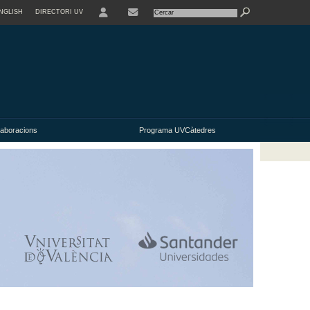
NGLISH
DIRECTORI UV
USER
laboracions
Programa UVCàtedres