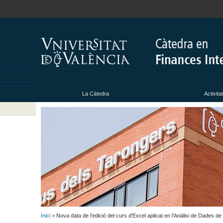
La Càtedra
Activita
Inici
> Nova data de l'edició del curs d'Excel aplicat en l'Anàlisi de Dades d