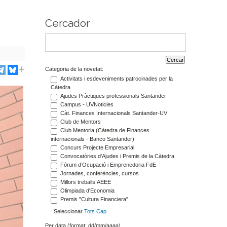
Cercador
Categoria de la novetat:
Activitats i esdeveniments patrocinades per la
Càtedra
Ajudes Pràctiques professionals Santander
Campus - UVNoticies
Càt. Finances Internacionals Santander-UV
Club de Mentors
Club Mentoria (Càtedra de Finances
internacionals - Banco Santander)
Concurs Projecte Empresarial
Convocatòries d'Ajudes i Premis de la Càtedra
Fòrum d’Ocupació i Emprenedoria FdE
Jornades, conferències, cursos
Millors treballs AEEE
Olimpiada d'Economia
Premis "Cultura Financiera"
Seleccionar
Tots
Cap
Per data (format: dd/mm/aaaa)