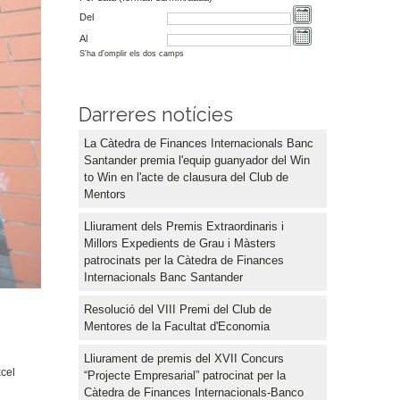
Del
Al
S'ha d'omplir els dos camps
Darreres notícies
La Càtedra de Finances Internacionals Banc
Santander premia l'equip guanyador del Win
to Win en l'acte de clausura del Club de
Mentors
Lliurament dels Premis Extraordinaris i
Millors Expedients de Grau i Màsters
patrocinats per la Càtedra de Finances
Internacionals Banc Santander
Resolució del VIII Premi del Club de
Mentores de la Facultat d'Economia
Lliurament de premis del XVII Concurs
xcel
“Projecte Empresarial” patrocinat per la
Càtedra de Finances Internacionals-Banco