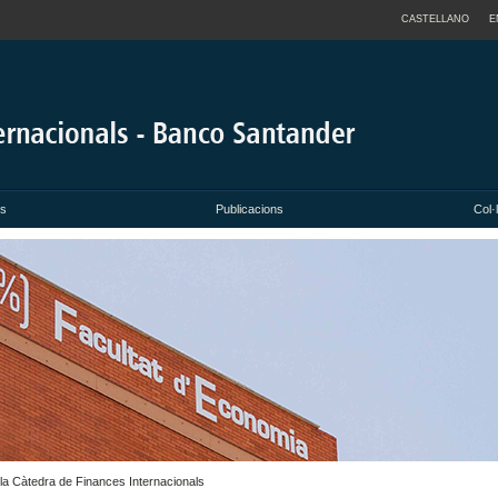
CASTELLANO
E
ts
Publicacions
Col·
e la Càtedra de Finances Internacionals