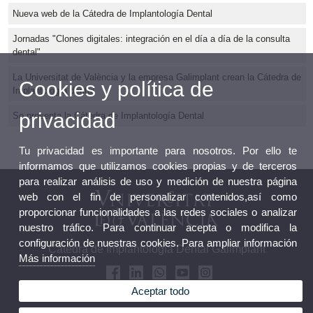
Nueva web de la Cátedra de Implantología Dental
Jornadas "Clones digitales: integración en el día a día de la consulta
dental"
La Universitat de València y la empresa Galimplant crean la Cátedra de
Cookies y política de
Implantología dental
privacidad
Se presenta la Cátedra de Implantología Dental
Tu privacidad es importante para nosotros. Por ello te
informamos que utilizamos cookies propias y de terceros
para realizar análisis de uso y medición de nuestra página
web con el fin de personalizar contenidos,así como
proporcionar funcionalidades a las redes sociales o analizar
nuestro tráfico. Para continuar acepta o modifica la
configuración de nuestras cookies. Para ampliar información
Cátedra de Implantología Dental Galimplant
Más información
Aceptar todo