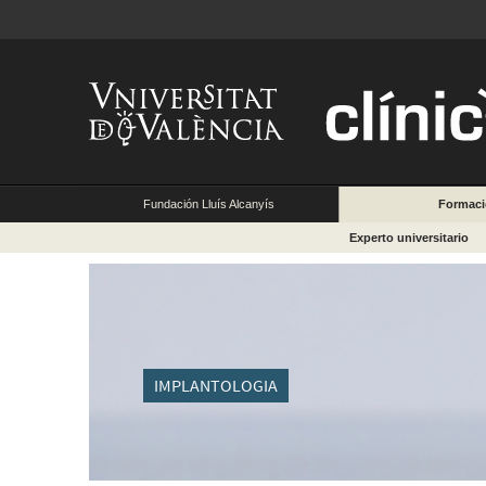
Fundación Lluís Alcanyís
Formac
Experto universitario
IMPLANTOLOGIA