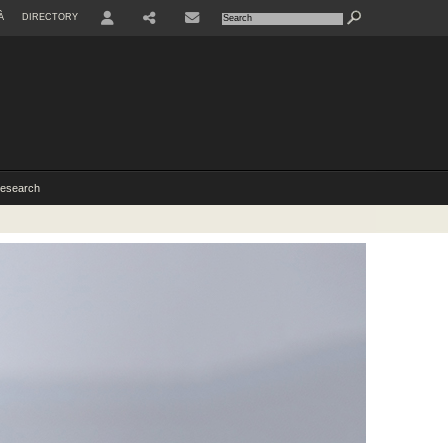
À
DIRECTORY
USER
esearch