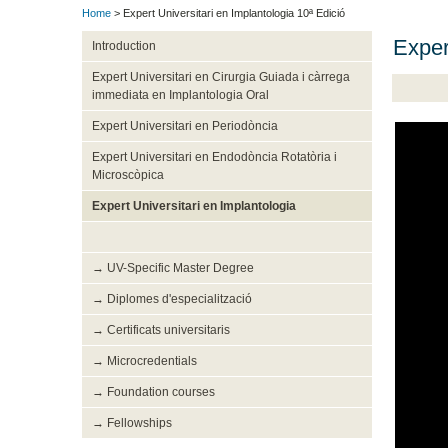
Home
> Expert Universitari en Implantologia 10ª Edició
Exper
Introduction
Expert Universitari en Cirurgia Guiada i càrrega
immediata en Implantologia Oral
Expert Universitari en Periodòncia
Expert Universitari en Endodòncia Rotatòria i
Microscòpica
Expert Universitari en Implantologia
→ UV-Specific Master Degree
→ Diplomes d'especialització
→ Certificats universitaris
→ Microcredentials
→ Foundation courses
→ Fellowships