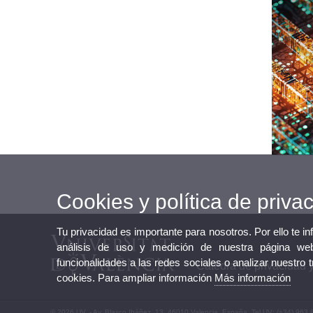
Cookies y política de priva
Tu privacidad es importante para nosotros. Por ello te i
análisis de uso y medición de nuestra página web
funcionalidades a las redes sociales o analizar nuestro 
Cátedra de privacidad y
cookies. Para ampliar información
Más información
© 2026 UV. - Av. Blasco Ibáñez, 13. 46010 Valencia. España. Tel UV: (+34) 963 