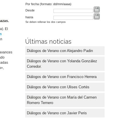
Por fecha (formato: dd/mm/aaaa)
Desde
hasta
nazas.
Se deben rellenar los dos campos
). El
ón
an
Últimas noticias
Diálogos de Verano con Alejandro Padin
 avances
ado
Diálogos de Verano con Yolanda González
ciadas
Corredor.
a»,
Diálogos de Verano con Francisco Herrera
Diálogos de Verano con Ulises Cortés
Diálogos de Verano con María del Carmen
Romero Ternero
Diálogos de Verano con Javier Peris