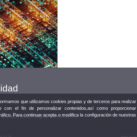
cidad
nformamos que utilizamos cookies propias y de terceros para realizar
 con el fin de personalizar contenidos,así como proporcionar
tráfico. Para continuar acepta o modifica la configuración de nuestras
 transformación digital Microsoft-UV
86 41 00
Aviso legal