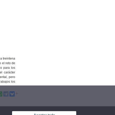
a treintena
 el reto de
no para los
el carácter
ental, pero
rabajos los