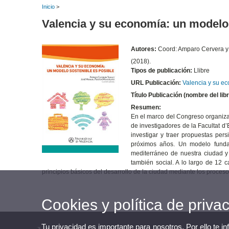
Inicio
>
Valencia y su economía: un modelo 
Autores:
Coord: Amparo Cervera y
(2018).
Tipos de publicación:
Llibre
URL Publicación:
Valencia y su ec
Título Publicación (nombre del libr
Resumen:
En el marco del Congreso organiza
de investigadores de la Facultat d’
investigar y traer propuestas pe
próximos años. Un modelo fundame
mediterráneo de nuestra ciudad y 
también social. A lo largo de 12 c
principios básicos del desarrollo de la ciudad mediante los procesos
Cookies y política de priva
Tu privacidad es importante para nosotros. Por ello te i