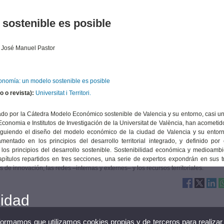
sostenible es posible
 José Manuel Pastor
onomía: un modelo sostenible es posible
o o revista):
Universitat i Territori.
do por la Cátedra Modelo Económico sostenible de Valencia y su entorno, casi un
Economia e Institutos de Investigación de la Universitat de València, han acometido
rsiguiendo el diseño del modelo económico de la ciudad de Valencia y su entor
ntado en los principios del desarrollo territorial integrado, y definido por 
los principios del desarrollo sostenible. Sostenibilidad económica y medioambi
apítulos repartidos en tres secciones, una serie de expertos expondrán en sus t
 de innovación, las redes ‒internas y externes‒ y los recursos territoriales.
cidad
nformamos que utilizamos cookies propias y de terceros para realizar