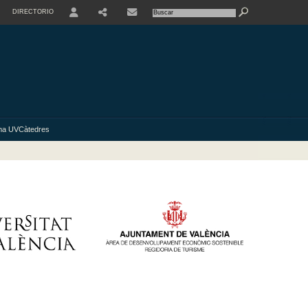
DIRECTORIO
USER
ma UVCàtedres