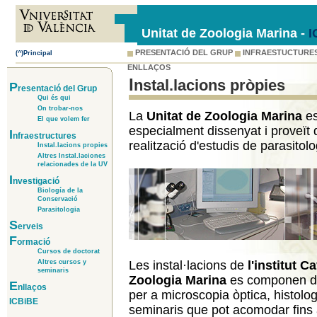
Unitat de Zoologia Marina -
I
PRESENTACIÓ DEL GRUP
INFRAESTUCTURE
(^)Principal
ENLLAÇOS
Instal.lacions pròpies
P
resentació del Grup
Qui és qui
On trobar-nos
La
Unitat de Zoologia Marina
es
El que volem fer
especialment dissenyat i proveït 
I
nfraestructures
realització d'estudis de parasitolo
Instal.lacions propies
Altres Instal.laciones
relacionades de la UV
I
nvestigació
Biología de la
Conservació
Parasitologia
S
erveis
F
ormació
Cursos de doctorat
Les instal·lacions de
l'institut C
Altres cursos y
seminaris
Zoologia Marina
es componen de
E
nllaços
per a microscopia òptica, histolog
ICBiBE
seminaris que pot acomodar fins 