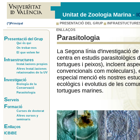
Unitat de Zoologia Marina -
I
PRESENTACIÓ DEL GRUP
INFRAESTUCTURE
(^)Principal
ENLLAÇOS
Parasitologia
P
resentació del Grup
Qui és qui
On trobar-nos
La Segona línia d'investigació de
El que volem fer
centra en estudis parasitològics 
I
nfraestructures
tortugues i peixos), incloent asp
Instal.lacions propies
Altres Instal.laciones
convencionals com moleculars), e
relacionades de la UV
especial menció els nostres estu
I
nvestigació
ecològics i evolutius de les comun
Biología de la
Conservació
tortugues marines.
Parasitologia
S
erveis
F
ormació
Cursos de doctorat
Altres cursos y
seminaris
E
nllaços
ICBiBE