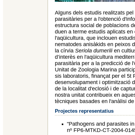
Alguns dels estudis realitzats pel
parasitàries per a l'obtenció d'in
estructura social de poblacions
duen a terme estudis aplicats en 
l'aqüicultura, que inclouen estudi
nematodes anisàkids en peixos d
la círvia
Seriola dumerili
en cultiu
d’interès en l'aqüicultura mediterrà
parasitària per a la predicció de 
Unitat de Zoologia Marina particip
sis laboratoris, finançat per el 5
desenvolupament i optimització d
de la localitat d'eclosió i de captu
nostra unitat contribueix en aque
tècniques basades en l'anàlisi de
Projectes representatius
"Pathogens and parasites in
nº FP6-MTKD-CT-2004-014