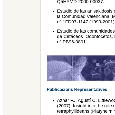
Q5HPMD-2000-00037.
Estudio de las anisakidosi
la Comunidad Valenciana, Mi
nº 1FD97-1147 (1999‑2001)
Estudio de las comunidades 
de Cetáceos Odontocetos, M
nº PB96‑0801.
Publicacions Representatives
Aznar FJ, Agustí C, Littlew
(2007). Insight into the role 
tetraphyllideans (Platyhelm