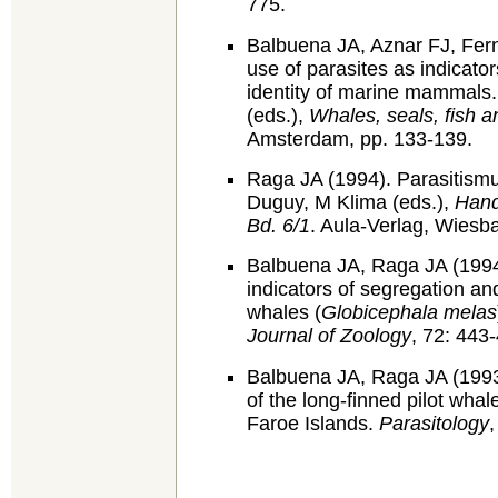
775.
Balbuena JA, Aznar FJ, Fer
use of parasites as indicator
identity of marine mammals. 
(eds.),
Whales, seals, fish 
Amsterdam, pp. 133-139.
Raga JA (1994). Parasitismu
Duguy, M Klima (eds.),
Hand
Bd. 6/1
. Aula‑Verlag, Wiesb
Balbuena JA, Raga JA (1994)
indicators of segregation and
whales (
Globicephala melas
Journal of Zoology
, 72: 443
Balbuena JA, Raga JA (1993)
of the long‑finned pilot whale
Faroe Islands.
Parasitology
,