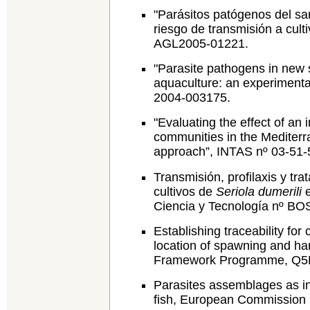
"Parásitos patógenos del sa
riesgo de transmisión a cul
AGL2005-01221.
"Parasite pathogens in new 
aquaculture: an experimen
2004-003175.
"Evaluating the effect of an 
communities in the Mediterr
approach”, INTAS nº 03-51-
Transmisión, profilaxis y tr
cultivos de
Seriola dumerili
e
Ciencia y Tecnología nº B
Establishing traceability for 
location of spawning and h
Framework Programme, Q5
Parasites assemblages as ind
fish, European Commission