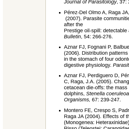
Journal of Parasitology
, 37:
Pérez-Del Olmo A, Raga JA
(2007). Parasite communiti
after the
Prestige oil-spill: detectable
Bulletin
, 54: 266-276.
Aznar FJ, Fognani P, Balbue
(2006). Distribution patterns
in the stomach of four odont
digestive physiology.
Parasi
Aznar FJ, Perdiguero D, Pér
C, Raga, J.A. (2005). Change
cetacean die-offs: the mass 
dolphins,
Stenella coeruleoa
Organisms,
67: 239-247.
Montero FE, Crespo S, Padr
Raga JA (2004). Effects of th
(Monogenea: Heteraxinidae
Risso (Teleostei: Carangida