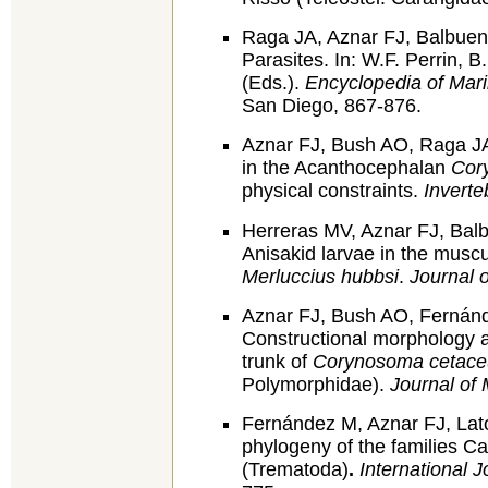
Raga JA, Aznar FJ, Balbuen
Parasites. In: W.F. Perrin,
(Eds.).
Encyclopedia of Ma
San Diego, 867-876.
Aznar FJ, Bush AO, Raga JA (
in the Acanthocephalan
Cor
physical constraints.
Inverte
Herreras MV, Aznar FJ, Bal
Anisakid larvae in the musc
Merluccius hubbsi
.
Journal 
Aznar FJ, Bush AO, Fernán
Constructional morphology 
trunk of
Corynosoma cetac
Polymorphidae).
Journal of
Fernández M, Aznar FJ, Lato
phylogeny of the families C
(Trematoda)
.
International J