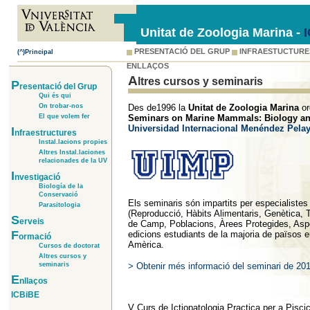
Unitat de Zoologia Marina -
PRESENTACIÓ DEL GRUP
INFRAESTUCTURE
(^)Principal
ENLLAÇOS
A
ltres cursos y s
eminaris
P
resentació del Grup
Qui és qui
Des de1996 la
Unitat de Zoologia Marina
or
On trobar-nos
Seminars on Marine Mammals: Biology an
El que volem fer
Universidad Internacional Menéndez Pela
I
nfraestructures
Instal.lacions propies
Altres Instal.laciones
relacionades de la UV
I
nvestigació
Biología de la
Conservació
Els seminaris són impartits per especialistes
Parasitologia
(Reproducció, Hàbits Alimentaris, Genètica, T
S
erveis
de Camp, Poblacions, Àrees Protegides, Aspec
F
edicions estudiants de la majoria de països e
ormació
Amèrica.
Cursos de doctorat
Altres cursos y
> Obtenir més informació del seminari de 20
seminaris
E
nllaços
ICBiBE
V Curs de Ictiopatologia Practica per a Piscic