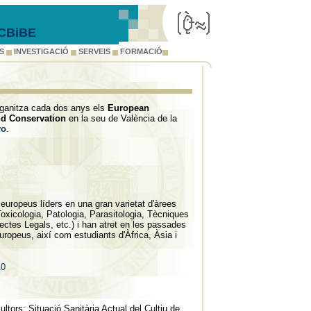
ICBiBE
S
INVESTIGACIÓ
SERVEIS
FORMACIÓ
ganitza cada dos anys els
European
d Conservation
en la seu de València de la
yo
.
 europeus líders en una gran varietat d'àrees
oxicologia, Patologia, Parasitologia, Tècniques
tes Legals, etc.) i han atret en les passades
uropeus, així com estudiants d'Àfrica, Àsia i
10
ultors: Situació Sanitària Actual del Cultiu de