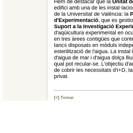
Hem de destacar que la
Unitat 
edifici amb una de les instal·laci
de la Universitat de València: la
P
d'Experimentació
, que es gesti
Suport a la Investigació Exper
d'aqüicultura experimental en oc
en tres àrees contigües que con
tancs disposats en mòduls independ
esterilització de l'aigua. La inst
d'aigua de mar i d'aigua dolça lliu
qual pot recular-se. L'objectiu d'a
de cobrir les necessitats d'I+D, 
privat.
[<] Tornar