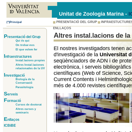
Unitat de Zoologia Marina -
I
PRESENTACIÓ DEL GRUP
INFRAESTUCTURE
(^)Principal
ENLLAÇOS
Altres instal.lacions de l
P
resentació del Grup
Qui és qui
On trobar-nos
El nostres investigadors tenen ac
El que volem fer
d'investigació de la
Universitat 
I
nfraestructures
seqüènciadors de ADN i de prote
Instal.lacions propies
Altres Instal.laciones
electrònica, i serveis bibliogràf
relacionades de la UV
científiques (Web of Science, Sci
I
nvestigació
Current Contents i Helminthologica
Biología de la
Conservació
més de 4.000 revistes científique
Parasitologia
S
erveis
F
ormació
Cursos de doctorat
Altres cursos y
seminaris
E
nllaços
ICBiBE