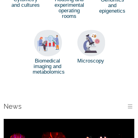
and cultures
experimental
and
operating
epigenetics
rooms
Biomedical
Microscopy
imaging and
metabolomics
News
M