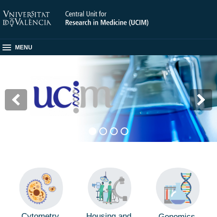
MENU
Cytometry
Housing and
Genomics