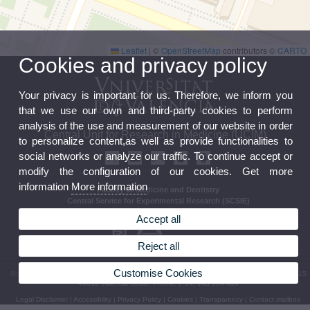
Leaflet
|
©
OpenStreetMap
contributors ©
CARTO
Cookies and privacy policy
Your privacy is important for us. Therefore, we inform you
that we use our own and third-party cookies to perform
analysis of the use and measurement of our website in order
Central Unit for Research in Medicine (UCIM)
to personalize content,as well as provide functionalities to
social networks or analyze our traffic. To continue accept or
modify the configuration of our cookies. Get more
information
More information
Faculty of Medicine and Dentistry
Central Service for Experimental Research (SCSIE)
Official board
Accept all
Reject all
Customise Cookies
© 2026 UV. - Faculty of Medicine and Dentistry. 2nd Hallway. 2nd Floor. Av/ Blasco Ibáñez 15
46010 Valencia Spain. Phone: (+34) 963 864 439
Legal Disclaimer
|
Accessibility
|
Privacy Policy
|
Cookies
|
Transparency
|
Contact mailbox