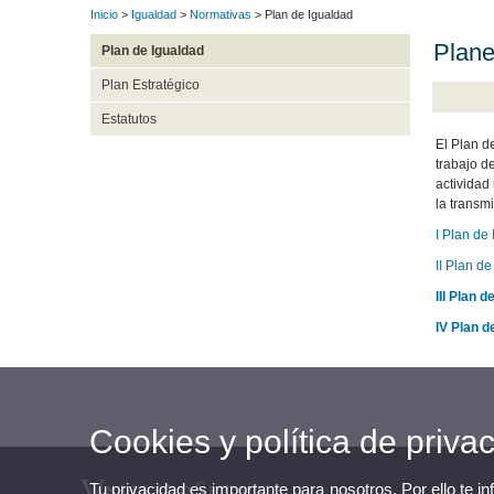
Inicio
>
Igualdad
>
Normativas
> Plan de Igualdad
Plane
Plan de Igualdad
Plan Estratégico
Estatutos
El Plan d
trabajo d
actividad
la transmi
I Plan de
II Plan d
III Pla
n d
IV Plan d
Cookies y política de priva
Tu privacidad es importante para nosotros. Por ello te i