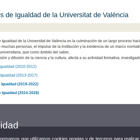
s de Igualdad de la Universitat de València
e Igualdad de la Universitat de València es la culminación de un largo proceso haci
e muchas personas, el impulso de la institución y la existencia de un marco norma
 universitaria, que como ámbito del saber,
sión y difusión de la ciencia y la cultura, afecta a su actividad formativa, investiga
 Igualdad (2010-2012)
e Igualdad (2013-2017)
e Igualdad (2019-2022)
e Igualdad (2024-2028)
cidad
nformamos que utilizamos cookies propias y de terceros para realizar