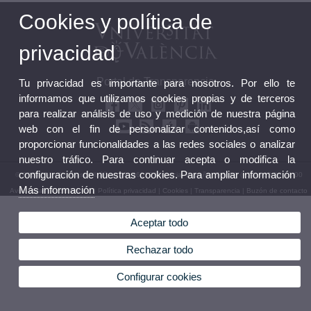
Cookies y política de
privacidad
Portal de Transparencia
Tu privacidad es importante para nosotros. Por ello te
informamos que utilizamos cookies propias y de terceros
para realizar análisis de uso y medición de nuestra página
web con el fin de personalizar contenidos,así como
proporcionar funcionalidades a las redes sociales o analizar
nuestro tráfico. Para continuar acepta o modifica la
configuración de nuestras cookies. Para ampliar información
© 2026 UV. - Av. Blasco Ibáñez, 13. 46010 Valencia. España. Tel UV: (+34) 963 86 41 00
Más información
Aviso legal
|
Accesibilidad
|
Política privacidad
|
Cookies
|
Transparencia
|
Buzón de contacto
Aceptar todo
Rechazar todo
Configurar cookies