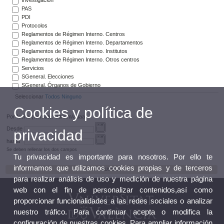
PAS
PDI
Protocolos
Reglamentos de Régimen Interno. Centros
Reglamentos de Régimen Interno. Departamentos
Reglamentos de Régimen Interno. Institutos
Reglamentos de Régimen Interno. Otros centros
Servicios
SGeneral. Elecciones
SGeneral. Órganos de Gobierno
Seleccionar
Todos
Ninguno
Cookies y política de
Por fecha (formato: dd/mm/aaaa)
Desde
privacidad
hasta
Se deben rellenar los dos campos
Tu privacidad es importante para nosotros. Por ello te
informamos que utilizamos cookies propias y de terceros
para realizar análisis de uso y medición de nuestra página
web con el fin de personalizar contenidos,así como
proporcionar funcionalidades a las redes sociales o analizar
nuestro tráfico. Para continuar acepta o modifica la
configuración de nuestras cookies. Para ampliar información