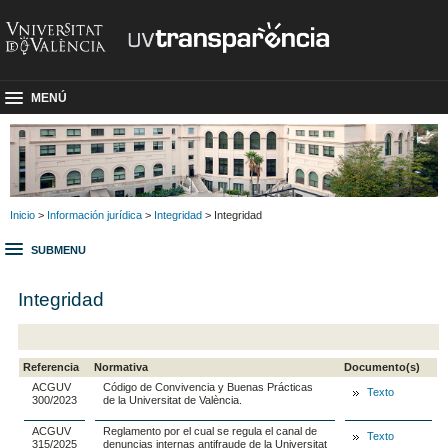
MENÚ
Inicio
>
Información jurídica
>
Integridad
> Integridad
SUBMENU
Integridad
Referencia
Normativa
Documento(s)
ACGUV
Código de Convivencia y Buenas Prácticas
Texto
300/2023
de la Universitat de València.
ACGUV
Reglamento por el cual se regula el canal de
Texto
315/2025
denuncias internas antifraude de la Universitat