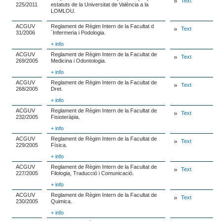
Text
225/2011
estatuts de la Universitat de València a la
LOMLOU.
ACGUV
Reglament de Règim Intern de la Facultat d
Text
31/2006
´Infermeria i Podologia.
+ info
ACGUV
Reglament de Règim Intern de la Facultat de
Text
269/2005
Medicina i Odontologia.
+ info
ACGUV
Reglament de Règim Intern de la Facultat de
Text
268/2005
Dret.
+ info
ACGUV
Reglament de Règim Intern de la Facultat de
Text
232/2005
Fisioteràpia.
+ info
ACGUV
Reglament de Règim Intern de la Facultat de
Text
229/2005
Física.
+ info
ACGUV
Reglament de Règim Intern de la Facultat de
Text
227/2005
Filologia, Traducció i Comunicació.
+ info
ACGUV
Reglament de Règim Intern de la Facultat de
Text
230/2005
Quimica.
+ info