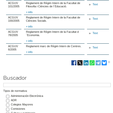
ACGUV
Reglament de Règim Intern de la Facultat de
Text
101/2005
Filosofia i Ciències de l´Educació.
+ info
ACGUV
Reglament de Règim Intern de la Facultat de
Text
100/2005
Ciències Socials.
+ info
ACGUV
Reglament de Règim Intern de la Facultat d
Text
78/2005
´Economia.
+ info
ACGUV
Reglament marc de Règim Intern de Centres.
Text
6/2005
+ info
Buscador
Tipos de normativa:
Administración Electrónica
ADR
Colegios Mayores
Comisiones
Cultura y patrimonio