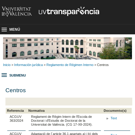
MENÚ
Inicio
>
Información jurídica
>
Reglamento de Régimen Interno
> Centros
SUBMENU
Centros
Referencia
Normativa
Documento(s)
ACGUV
Reglament de Règim Intern de l'Escola de
Text
363/2024
Doctorat i d'Estudis de Doctorat de la
Universitat de València. (CG 17-XII-2024).
ACGUV
Adaptació de l´article 36.1 apartats a) i b) dels