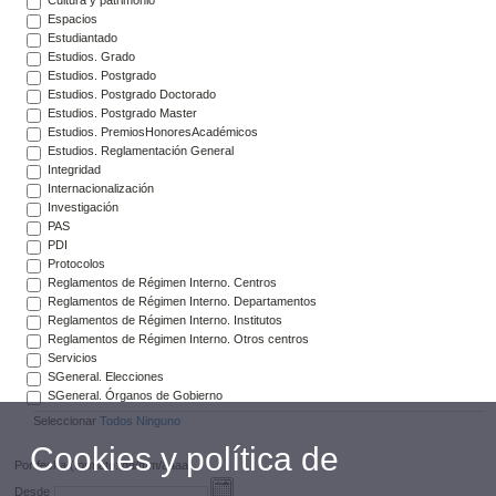
Espacios
Estudiantado
Estudios. Grado
Estudios. Postgrado
Estudios. Postgrado Doctorado
Estudios. Postgrado Master
Estudios. PremiosHonoresAcadémicos
Estudios. Reglamentación General
Integridad
Internacionalización
Investigación
PAS
PDI
Protocolos
Reglamentos de Régimen Interno. Centros
Reglamentos de Régimen Interno. Departamentos
Reglamentos de Régimen Interno. Institutos
Reglamentos de Régimen Interno. Otros centros
Servicios
SGeneral. Elecciones
SGeneral. Órganos de Gobierno
Seleccionar
Todos
Ninguno
Cookies y política de
Por fecha (formato: dd/mm/aaaa)
Desde