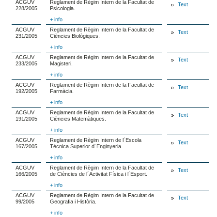
ACGUV
Reglament de Règim Intern de la Facultat de
Text
228/2005
Psicologia.
+ info
ACGUV
Reglament de Règim Intern de la Facultat de
Text
231/2005
Ciències Biològiques.
+ info
ACGUV
Reglament de Règim Intern de la Facultat de
Text
233/2005
Magisteri.
+ info
ACGUV
Reglament de Règim Intern de la Facultat de
Text
192/2005
Farmàcia.
+ info
ACGUV
Reglament de Règim Intern de la Facultat de
Text
191/2005
Ciències Matemàtiques.
+ info
ACGUV
Reglament de Règim Intern de l´Escola
Text
167/2005
Tècnica Superior d´Enginyeria.
+ info
ACGUV
Reglament de Règim Intern de la Facultat de
Text
166/2005
de Ciències de l´Activitat Física i l´Esport.
+ info
ACGUV
Reglament de Règim Intern de la Facultat de
Text
99/2005
Geografia i Història.
+ info