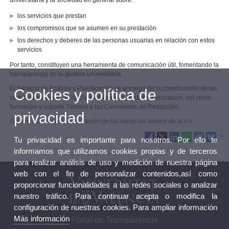
universitaria y la sociedad en general sobre:
los servicios que prestan
los compromisos que se asumen en su prestación
los derechos y deberes de las personas usuarias en relación con estos
servicios
Por tanto, constituyen una herramienta de comunicación útil, fomentando la
transparencia de la gestión universitaria.
El Servicio de Análisis y Planificación se encarga de la coordinación de las
Cookies y política de
cartas de servicios de la UV, facilitando la Guía de elaboración, así como
formación y soporte Técnico a las Comisiones de Redacción.
privacidad
Acceso a la Guía de elaboración de las cartas de serveis de la UV
Tu privacidad es importante para nosotros. Por ello te
informamos que utilizamos cookies propias y de terceros
para realizar análisis de uso y medición de nuestra página
web con el fin de personalizar contenidos,así como
proporcionar funcionalidades a las redes sociales o analizar
nuestro tráfico. Para continuar acepta o modifica la
configuración de nuestras cookies. Para ampliar información
Más información
Portal de Transparencia