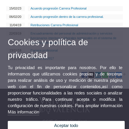
15/02/23
Acuerdo progresión Carrera Profesional
06/02/20
Acuerdo progresión dentro de la carrera profesional.
11/04/19
Retribuciones Carrera Profesional
22/03/19
Encuadramiento del personal de administración y servicios
funcionarios interinos y laborales temporales en el sistema de
Cookies y política de
carrera profesional horizontal.
23/11/18
Carrera profesional
privacidad
04/10/18
Decreto 93/2017
Tu privacidad es importante para nosotros. Por ello te
informamos que utilizamos cookies propias y de terceros
para realizar análisis de uso y medición de nuestra página
web con el fin de personalizar contenidos,así como
proporcionar funcionalidades a las redes sociales o analizar
nuestro tráfico. Para continuar acepta o modifica la
configuración de nuestras cookies. Para ampliar información
Más información
CSIF. Secció Sindical
Aceptar todo